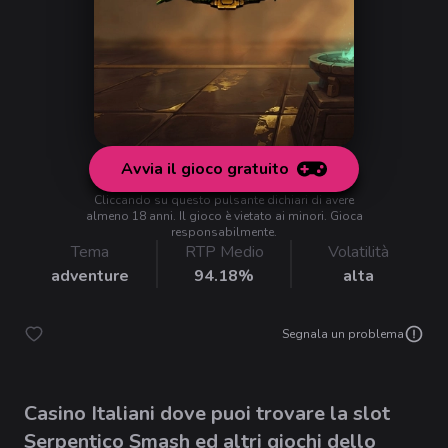
Avvia il gioco gratuito
Cliccando su questo pulsante dichiari di avere
almeno 18 anni. Il gioco è vietato ai minori. Gioca
responsabilmente.
Tema
RTP Medio
Volatilità
adventure
94.18
%
alta
Segnala un problema
Casino Italiani dove puoi trovare la slot
Serpentico Smash ed altri giochi dello