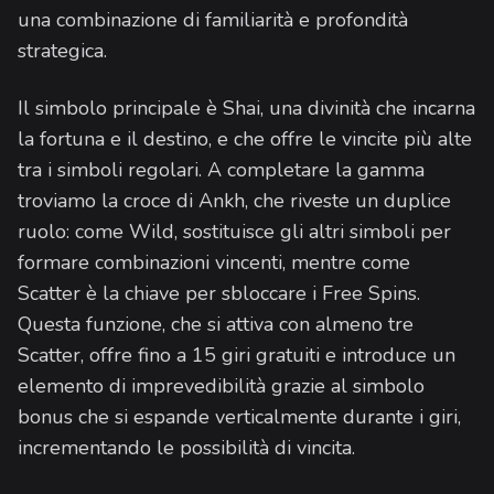
una combinazione di familiarità e profondità
strategica.
Il simbolo principale è Shai, una divinità che incarna
la fortuna e il destino, e che offre le vincite più alte
tra i simboli regolari. A completare la gamma
troviamo la croce di Ankh, che riveste un duplice
ruolo: come Wild, sostituisce gli altri simboli per
formare combinazioni vincenti, mentre come
Scatter è la chiave per sbloccare i Free Spins.
Questa funzione, che si attiva con almeno tre
Scatter, offre fino a 15 giri gratuiti e introduce un
elemento di imprevedibilità grazie al simbolo
bonus che si espande verticalmente durante i giri,
incrementando le possibilità di vincita.