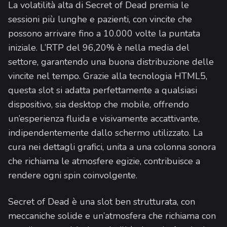
La volatilità alta di
Secret of Dead
premia le
sessioni più lunghe e pazienti, con vincite che
possono arrivare fino a 10.000 volte la puntata
iniziale. L’RTP del 96,20% è nella media del
settore, garantendo una buona distribuzione delle
vincite nel tempo. Grazie alla tecnologia HTML5,
questa slot si adatta perfettamente a qualsiasi
dispositivo, sia desktop che mobile, offrendo
un’esperienza fluida e visivamente accattivante,
indipendentemente dallo schermo utilizzato. La
cura nei dettagli grafici, unita a una colonna sonora
che richiama le atmosfere egizie, contribuisce a
rendere ogni spin coinvolgente.
Secret of Dead
è una slot ben strutturata, con
meccaniche solide e un’atmosfera che richiama con