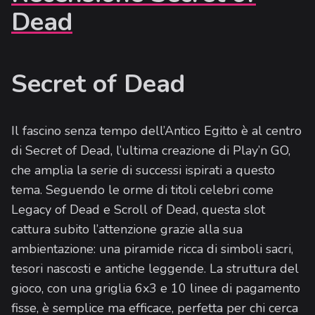
Dead
Secret of Dead
Il fascino senza tempo dell’Antico Egitto è al centro
di
Secret of Dead
, l’ultima creazione di Play’n GO,
che amplia la serie di successi ispirati a questo
tema. Seguendo le orme di titoli celebri come
Legacy of Dead
e
Scroll of Dead
, questa slot
cattura subito l’attenzione grazie alla sua
ambientazione: una piramide ricca di simboli sacri,
tesori nascosti e antiche leggende. La struttura del
gioco, con una griglia 6x3 e 10 linee di pagamento
fisse, è semplice ma efficace, perfetta per chi cerca