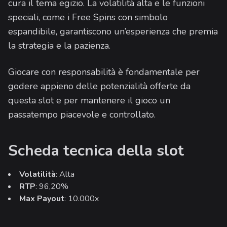
cura il tema egizio. La volatilità alta e le funzioni
speciali, come i Free Spins con simbolo
espandibile, garantiscono un’esperienza che premia
la strategia e la pazienza.
Giocare con responsabilità è fondamentale per
godere appieno delle potenzialità offerte da
questa slot e per mantenere il gioco un
passatempo piacevole e controllato.
Scheda tecnica della slot
Volatilità
: Alta
RTP
: 96,20%
Max Payout
: 10.000x