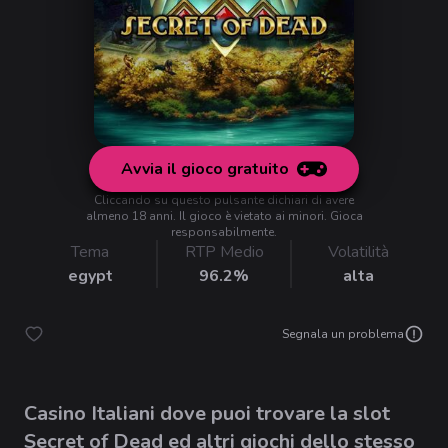
Avvia il gioco gratuito
Cliccando su questo pulsante dichiari di avere
almeno 18 anni. Il gioco è vietato ai minori. Gioca
responsabilmente.
Tema
RTP Medio
Volatilità
egypt
96.2
%
alta
Segnala un problema
Casino Italiani dove puoi trovare la slot
Secret of Dead ed altri giochi dello stesso