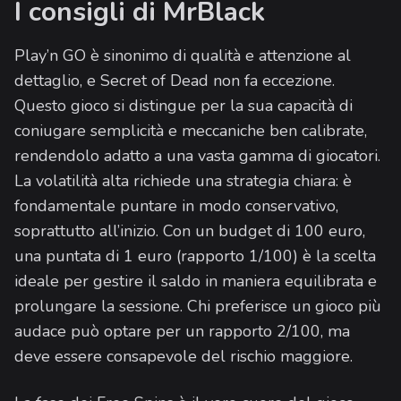
I consigli di MrBlack
Play’n GO è sinonimo di qualità e attenzione al
dettaglio, e
Secret of Dead
non fa eccezione.
Questo gioco si distingue per la sua capacità di
coniugare semplicità e meccaniche ben calibrate,
rendendolo adatto a una vasta gamma di giocatori.
La volatilità alta richiede una strategia chiara: è
fondamentale puntare in modo conservativo,
soprattutto all’inizio. Con un budget di 100 euro,
una puntata di 1 euro (rapporto 1/100) è la scelta
ideale per gestire il saldo in maniera equilibrata e
prolungare la sessione. Chi preferisce un gioco più
audace può optare per un rapporto 2/100, ma
deve essere consapevole del rischio maggiore.