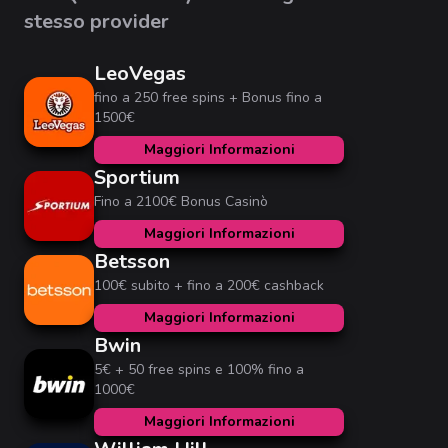
stesso provider
LeoVegas
fino a 250 free spins + Bonus fino a
1500€
Maggiori Informazioni
Sportium
Fino a 2100€ Bonus Casinò
Maggiori Informazioni
Betsson
100€ subito + fino a 200€ cashback
Maggiori Informazioni
Bwin
5€ + 50 free spins e 100% fino a
1000€
Maggiori Informazioni