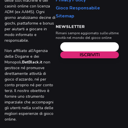
Privacy Policy
delle slot machine e dei
casinò online con licenza
Gioco Responsabile
ADM (ex AAMS). Ogni
Sitemap
giorno analizziamo decine di
giochi, piattaforme e bonus
NEWSLETTER
per aiutarti a giocare in
Rimani sempre aggiornato sulle ultime
modo informato e
novità nel mondo del gioco online
responsabile.
Non affiliato all’Agenzia
delle Dogane e dei
Monopoli,
BetBlack.it
non
gestisce né promuove
direttamente attività di
gioco d’azzardo, né per
conto proprio né per conto
terzi. Il nostro obiettivo è
fornire uno strumento
imparziale che accompagni
gli utenti nella scelta delle
migliori esperienze di gioco
online.