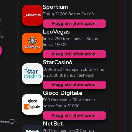
Sportium
Fino a 2100€ Bonus Casinò
à
Maggiori Informazioni
LeoVegas
e
ca
fino a 250 free spins + Bonus
fino a 1500€
Maggiori Informazioni
StarCasinò
100€ e 50 free spin subito + fino
a 2050€ di bonus cashback
Maggiori Informazioni
Gioco Digitale
500 free spin + 5€ Aviator e
bonus
fino a 5100€
Maggiori Informazioni
blema
NetBet
200 free spin e 500€ senza