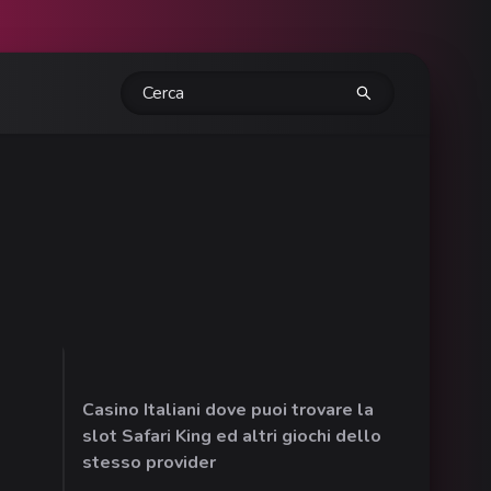
Cerca
Casino Italiani dove puoi trovare la
slot Safari King ed altri giochi dello
stesso provider