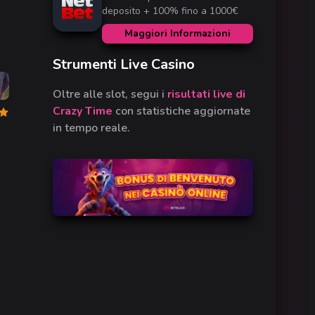
deposito + 100% fino a 1000€
Maggiori Informazioni
Strumenti Live Casino
Oltre alle slot, segui i
risultati live di
Crazy Time
con statistiche aggiornate
in tempo reale.