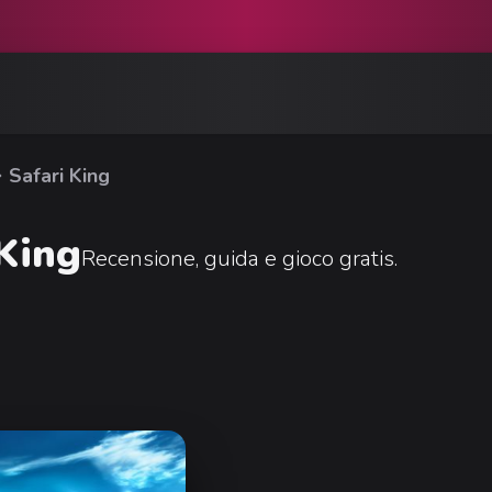
Safari King
 King
Recensione, guida e gioco gratis.