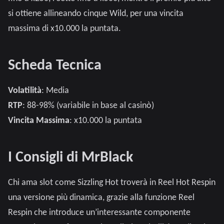
si ottiene allineando cinque Wild, per una vincita
massima di x10.000 la puntata.
Scheda Tecnica
Volatilità
: Media
RTP
: 88-98% (variabile in base al casinò)
Vincita Massima
: x10.000 la puntata
I Consigli di MrBlack
Chi ama slot come Sizzling Hot troverà in Reel Hot Respin
una versione più dinamica, grazie alla funzione Reel
Respin che introduce un’interessante componente