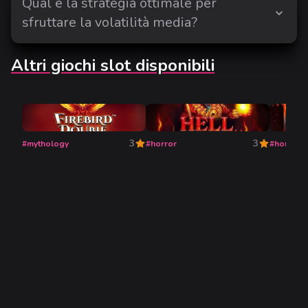
Qual è la strategia ottimale per
offrono:
sfruttare la volatilità media?
Vincite raddoppiate
durante tutta la modalità
Sfruttare la demo
per testare la frequenza delle Respin e
Altri giochi slot disponibili
Maggiore frequenza di
Wild e simboli alti
(Bar/Sette)
dei bonus
Possibilità di
riattivazione
con nuovi Scatter
Puntare su valori medi
(es. 0.50€-2€) per bilanciare
rischio/rendimento
Usare la
Reel Respin
strategicamente sui rulli 2-3-4 dove
le combinazioni sono più probabili
3
3
#
mythology
#
horror
#
horror
Cercare di attivare i
Giri Gratuiti
, dove il raddoppio delle
FIREBIRD DOUBLE 27
HELL FRUITS
HELL BA
vincite può portare al jackpot (fino a
x10.000
)