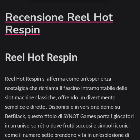
Recensione Reel Hot
Respin
Reel Hot Respin
Reel Hot Respin si afferma come un’esperienza
nostalgica che richiama il fascino intramontabile delle
slot machine classiche, offrendo un divertimento
semplice e diretto. Disponibile in versione demo su
BetBlack, questo titolo di SYNOT Games porta i giocatori
in un universo rétro dove frutti succosi e simboli iconici
come il numero sette prendono vita in un’esplosione di