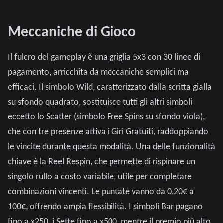
Meccaniche di Gioco
Il fulcro del gameplay è una griglia 5x3 con 30 linee di
pagamento, arricchita da meccaniche semplici ma
efficaci. Il simbolo Wild, caratterizzato dalla scritta gialla
su sfondo quadrato, sostituisce tutti gli altri simboli
eccetto lo Scatter (simbolo Free Spins su sfondo viola),
che con tre presenze attiva i Giri Gratuiti, raddoppiando
le vincite durante questa modalità. Una delle funzionalità
chiave è la Reel Respin, che permette di rispinare un
singolo rullo a costo variabile, utile per completare
combinazioni vincenti. Le puntate vanno da 0,20€ a
100€, offrendo ampia flessibilità. I simboli Bar pagano
fino a x250, i Sette fino a x500, mentre il premio più alto