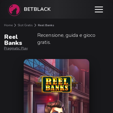
BETBLACK
Home
Slot Gratis
Reel Banks
Recensione, guida e gioco
Reel
Banks
gratis.
Pragmatic Play