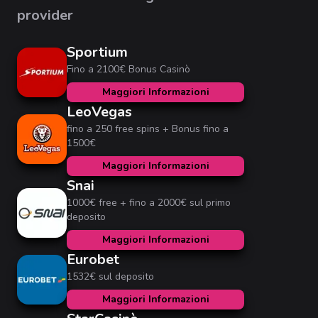
provider
Sportium
Fino a 2100€ Bonus Casinò
Maggiori Informazioni
LeoVegas
fino a 250 free spins + Bonus fino a
1500€
Maggiori Informazioni
Snai
1000€ free + fino a 2000€ sul primo
deposito
Maggiori Informazioni
Eurobet
1532€ sul deposito
Maggiori Informazioni