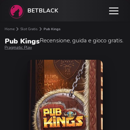
BETBLACK
Home
Slot Gratis
Pub Kings
Pub Kings
Recensione, guida e gioco gratis.
Pragmatic Play