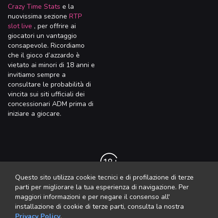
Crazy Time Stats
e la
nuovissima sezione
RTP
slot live
, per offrire ai
giocatori un vantaggio
consapevole. Ricordiamo
che il gioco d’azzardo è
vietato ai minori di 18 anni e
invitiamo sempre a
consultare le probabilità di
vincita sui siti ufficiali dei
concessionari ADM prima di
iniziare a giocare.
Questo sito utilizza cookie tecnici e di profilazione di terze
parti per migliorare la tua esperienza di navigazione. Per
maggiori informazioni e per negare il consenso all'
installazione di cookie di terze parti, consulta la nostra
Privacy Policy
.