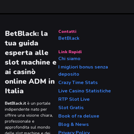
BetBlack: la
Contatti
BetBlack
tua guida
esperta alle
Link Rapidi
Chi siamo
slot machine e
I migliori bonus senza
ai casinò
deposito
online ADM in
Crazy Time Stats
Italia
Live Casino Statistiche
RTP Slot Live
BetBlack.it
è un portale
Slot Gratis
indipendente nato per
offrire una visione chiara,
Book of ra deluxe
professionale e
Blog & News
approfondita sul mondo
Privacy Policy
delle slot machine e dei