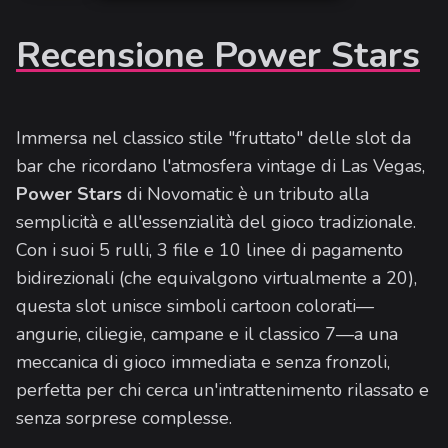
Recensione Power Stars
Immersa nel classico stile "fruttato" delle slot da
bar che ricordano l'atmosfera vintage di Las Vegas,
Power Stars
di Novomatic è un tributo alla
semplicità e all'essenzialità del gioco tradizionale.
Con i suoi 5 rulli, 3 file e 10 linee di pagamento
bidirezionali (che equivalgono virtualmente a 20),
questa slot unisce simboli cartoon colorati—
angurie, ciliegie, campane e il classico 7—a una
meccanica di gioco immediata e senza fronzoli,
perfetta per chi cerca un'intrattenimento rilassato e
senza sorprese complesse.