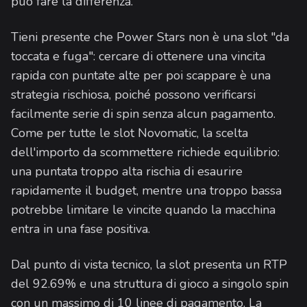
può fare la differenza.
Tieni presente che Power Stars non è una slot "da
toccata e fuga": cercare di ottenere una vincita
rapida con puntate alte per poi scappare è una
strategia rischiosa, poiché possono verificarsi
facilmente serie di spin senza alcun pagamento.
Come per tutte le slot Novomatic, la scelta
dell'importo da scommettere richiede equilibrio:
una puntata troppo alta rischia di esaurire
rapidamente il budget, mentre una troppo bassa
potrebbe limitare le vincite quando la macchina
entra in una fase positiva.
Dal punto di vista tecnico, la slot presenta un RTP
del 92.69% e una struttura di gioco a singolo spin
con un massimo di 10 linee di pagamento. La