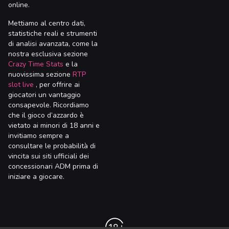
online.
Mettiamo al centro dati,
statistiche reali e strumenti
di analisi avanzata, come la
nostra esclusiva sezione
Crazy Time Stats
e la
nuovissima sezione
RTP
slot live
, per offrire ai
giocatori un vantaggio
consapevole. Ricordiamo
che il gioco d’azzardo è
vietato ai minori di 18 anni e
invitiamo sempre a
consultare le probabilità di
vincita sui siti ufficiali dei
concessionari ADM prima di
iniziare a giocare.