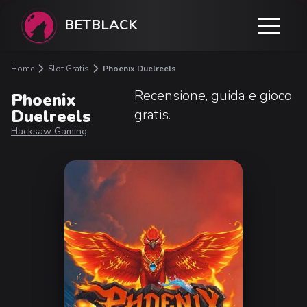
BETBLACK
Home
Slot Gratis
Phoenix Duelreels
Recensione, guida e gioco
Phoenix
Duelreels
gratis.
Hacksaw Gaming