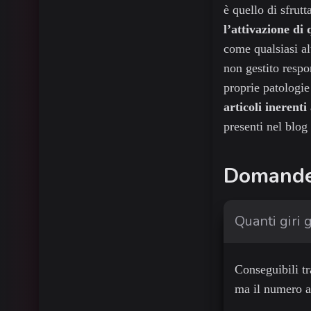
è quello di sfrut
l’attivazione di 
come qualsiasi alt
non gestito respo
proprie patologie
articoli inerenti
presenti nel blog 
Domande
Quanti giri 
Conseguibili t
ma il numero au