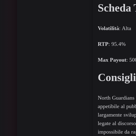
Scheda 
Volatilità
: Alta
RTP
: 95.4%
Max Payout
: 50
Consigl
North Guardians è
appetibile al pub
largamente svilup
legate al discorso
impossibile da ra