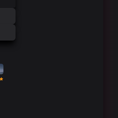
angolo
rulli
.