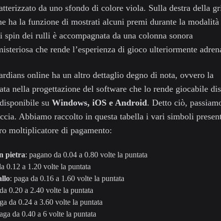
ratterizzato da uno sfondo di colore viola. Sulla destra della gr
e ha la funzione di mostrati alcuni premi durante la modalità
i spin dei rulli è accompagnata da una colonna sonora
steriosa che rende l’esperienza di gioco ulteriormente adrena
rdians online ha un altro dettaglio degno di nota, ovvero la
zata nella progettazione del software che lo rende giocabile dis
 disponibile su
Windows, iOS e Android
. Detto ciò, passiam
iccia. Abbiamo raccolto in questa tabella i vari simboli present
loro moltiplicatore di pagamento:
n pietra
: pagano da 0.04 a 0.80 volte la puntata
da 0.12 a 1.20 volte la puntata
allo
: paga da 0.16 a 1.60 volte la puntata
da 0.20 a 2.40 volte la puntata
aga da 0.24 a 3.60 volte la puntata
paga da 0.40 a 6 volte la puntata