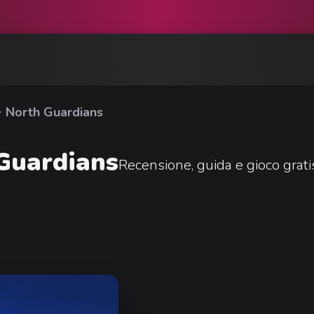
North Guardians
Guardians
Recensione, guida e gioco grati