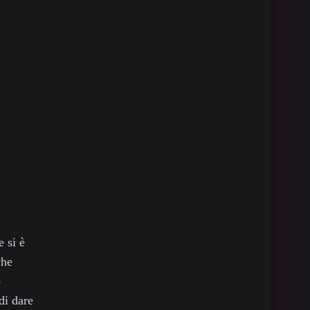
e si è
che
o
di dare