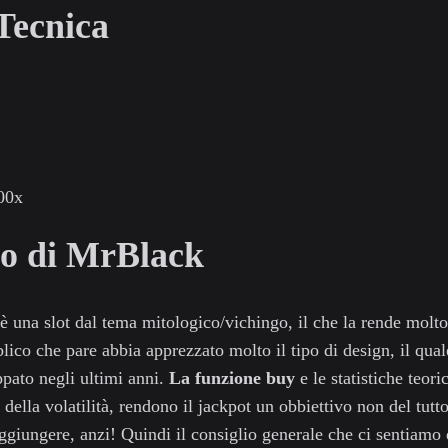
Tecnica
00x
io di MrBlack
 una slot dal tema mitologico/vichingo, il che la rende molto
blico che pare abbia apprezzato molto il tipo di design, il qual
pato negli ultimi anni.
La funzione buy
e le statistiche teori
 della volatilità, rendono il jackpot un obbiettivo non del tutt
ggiungere, anzi! Quindi il consiglio generale che ci sentiamo 