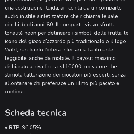
una costruzione fluida, arricchita da un comparto
audio in stile sintetizzatore che richiama le sale
giochi degli anni ’80. Il comparto visivo sfrutta
tonalità neon per delineare i simboli della frutta, le
icone del gioco d’azzardo più tradizionale e il logo
Wild, rendendo l’intera interfaccia facilmente
leggibile, anche da mobile. Il payout massimo
dichiarato arriva fino a x110000, un valore che
stimola l’attenzione dei giocatori più esperti, senza
allontanare chi preferisce un ritmo più pacato e
continuo.
Scheda tecnica
• RTP:
96,05%