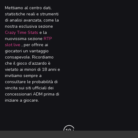
Mettiamo al centro dati,
statistiche reali e strumenti
di analisi avanzata, come la
nostra esclusiva sezione
Crazy Time Stats
e la
nuovissima sezione
RTP
slot live
, per offrire ai
giocatori un vantaggio
consapevole. Ricordiamo
che il gioco d’azzardo è
vietato ai minori di 18 anni e
invitiamo sempre a
consultare le probabilità di
vincita sui siti ufficiali dei
concessionari ADM prima di
iniziare a giocare.