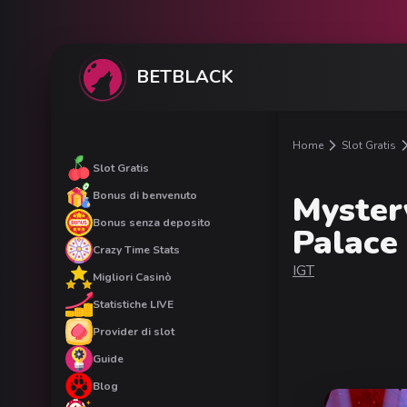
BETBLACK
Home
Slot Gratis
Slot Gratis
Bonus di benvenuto
Myster
Bonus senza deposito
Palace
Crazy Time Stats
IGT
Migliori Casinò
Statistiche LIVE
Provider di slot
Guide
Blog