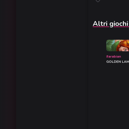
Altri giochi
#
arabian
GOLDEN LA