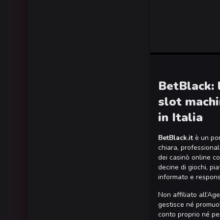
BetBlack: 
slot machi
in Italia
BetBlack.it
è un por
chiara, professiona
dei casinò online c
decine di giochi, pi
informato e respons
Non affiliato all’A
gestisce né promuov
conto proprio né per