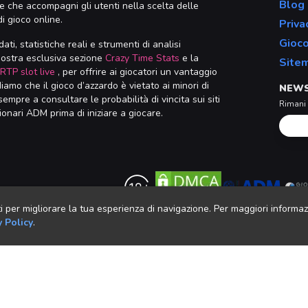
Blog
e che accompagni gli utenti nella scelta delle
di gioco online.
Priva
Gioc
ti, statistiche reali e strumenti di analisi
ostra esclusiva sezione
Crazy Time Stats
e la
Site
RTP slot live
, per offrire ai giocatori un vantaggio
amo che il gioco d’azzardo è vietato ai minori di
NEWS
sempre a consultare le probabilità di vincita sui siti
Rimani 
sionari ADM prima di iniziare a giocare.
rti per migliorare la tua esperienza di navigazione. Per maggiori informaz
y Policy
.
Slot gratis | BetBlack © 2025 | all rights reserved | casinò on