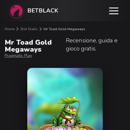
BETBLACK
Home
Slot Gratis
Mr Toad Gold Megaways
Recensione, guida e
Mr Toad Gold
Megaways
gioco gratis.
Pragmatic Play