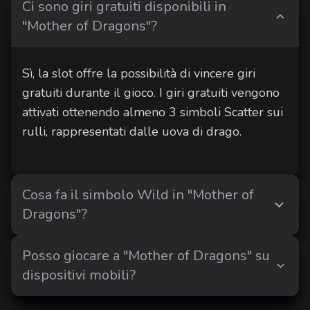
Ci sono giri gratuiti disponibili in
"Mother of Dragons"?
Sì, la slot offre la possibilità di vincere giri
gratuiti durante il gioco. I giri gratuiti vengono
attivati ottenendo almeno 3 simboli Scatter sui
rulli, rappresentati dalle uova di drago.
Cosa fa il simbolo Wild in "Mother of
Dragons"?
Il simbolo Wild funge da jolly, sostituendo altri
Posso giocare a "Mother of Dragons" su
simboli (ad eccezione di alcuni, come i simboli
dispositivi mobili?
Scatter) per formare combinazioni vincenti.
Sì, la slot è ottimizzata per dispositivi mobili e