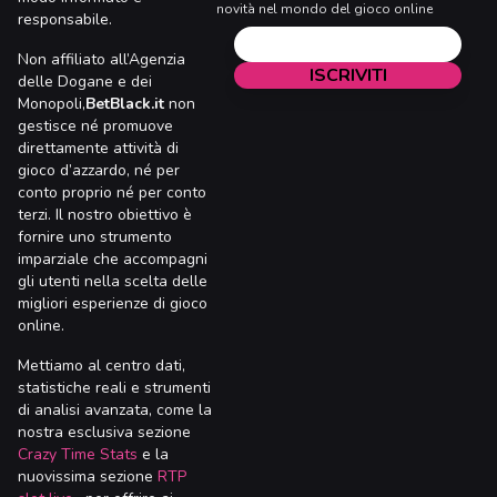
novità nel mondo del gioco online
responsabile.
Non affiliato all’Agenzia
delle Dogane e dei
Monopoli,
BetBlack.it
non
gestisce né promuove
direttamente attività di
gioco d’azzardo, né per
conto proprio né per conto
terzi. Il nostro obiettivo è
fornire uno strumento
imparziale che accompagni
gli utenti nella scelta delle
migliori esperienze di gioco
online.
Mettiamo al centro dati,
statistiche reali e strumenti
di analisi avanzata, come la
nostra esclusiva sezione
Crazy Time Stats
e la
nuovissima sezione
RTP