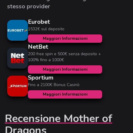
stesso provider
Eurobet
1532€ sul deposito
Maggiori Informazioni
NetBet
200 free spin e 500€ senza deposito +
100% fino a 1000€
Maggiori Informazioni
Sportium
Fino a 2100€ Bonus Casinò
Maggiori Informazioni
Recensione Mother of
Dragons