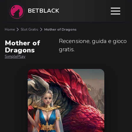
BETBLACK
Home
Slot Gratis
Mother of Dragons
Recensione, guida e gioco
Mother of
Dragons
gratis.
SimplePlay