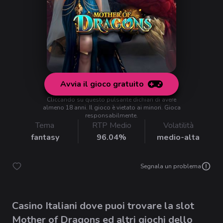
Avvia il gioco gratuito
Cliccando su questo pulsante dichiari di avere
almeno 18 anni. Il gioco è vietato ai minori. Gioca
responsabilmente.
Tema
RTP Medio
Volatilità
fantasy
96.04
%
medio-alta
Segnala un problema
Casino Italiani dove puoi trovare la slot
Mother of Dragons ed altri giochi dello