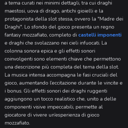
a tema curati nei minimi dettagli, tra cui draghi
maestosi, uova di drago, antichi gioielli e la
protagonista della slot stessa, ovvero la "Madre dei
Draghi". Lo sfondo del gioco presenta un regno
fantasy mozzafiato, completo di
castelli imponenti
e draghi che svolazzano nei cieli infuocati. La
colonna sonora epica
e gli
effetti sonori
coinvolgenti
sono elementi chiave che permettono
una descrizione più completa del tema della slot.
La musica intensa accompagna le fasi cruciali del
gioco, aumentando l’eccitazione durante le vincite e
i bonus. Gli effetti sonori dei draghi ruggenti
aggiungono un tocco realistico che, unito a delle
componenti visive impeccabili, permette al
giocatore di vivere un’esperienza di gioco
mozzafiato.