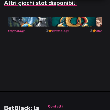
Altri giochi slot disponibili
può essere giocata su smartphone e tablet.
3
3
#
mythology
#
mythology
#
fantasy
DRAGON & TIGER
DRAGON 8
DRAGON 
BetBlack: la
Contatti