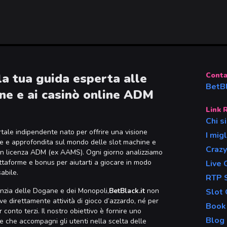
la tua guida esperta alle
Conta
BetB
ne e ai casinò online ADM
Link 
Chi s
tale indipendente nato per offrire una visione
I mig
le e approfondita sul mondo delle slot machine e
Crazy
on licenza ADM (ex AAMS). Ogni giorno analizziamo
attaforme e bonus per aiutarti a giocare in modo
Live 
abile.
RTP S
genzia delle Dogane e dei Monopoli,
BetBlack.it
non
Slot 
e direttamente attività di gioco d’azzardo, né per
Book 
 conto terzi. Il nostro obiettivo è fornire uno
Blog
e che accompagni gli utenti nella scelta delle