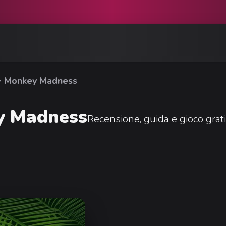
Monkey Madness
y Madness
Recensione, guida e gioco grati