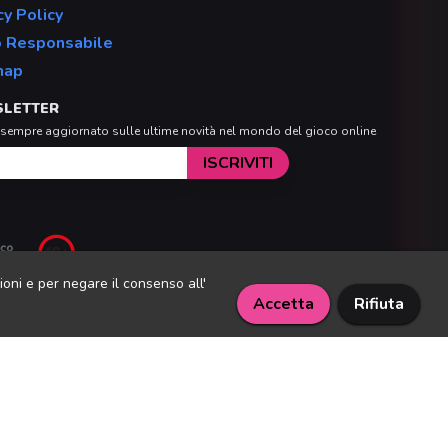
cy Policy
o Responsabile
map
LETTER
sempre aggiornato sulle ultime novità nel mondo del gioco online
ioni e per negare il consenso all'
Accetta
Rifiuta
line sicuri | GPWA Verification