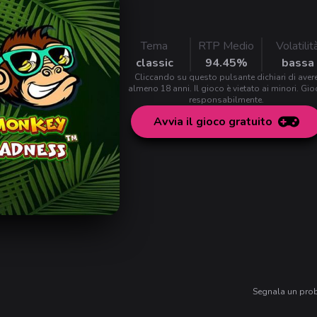
Tema
RTP Medio
Volatilit
classic
94.45
%
bassa
Cliccando su questo pulsante dichiari di aver
almeno 18 anni. Il gioco è vietato ai minori. Gio
responsabilmente.
Avvia il gioco gratuito
Segnala un pro