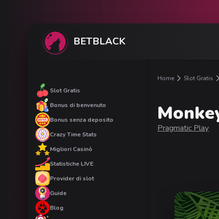
BETBLACK
Home
Slot Gratis
Slot Gratis
Bonus di benvenuto
Monke
Bonus senza deposito
Pragmatic Play
Crazy Time Stats
Migliori Casinò
Statistiche LIVE
Provider di slot
Guide
Blog