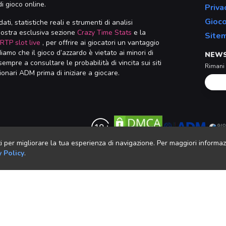
di gioco online.
Priva
Gioc
ti, statistiche reali e strumenti di analisi
ostra esclusiva sezione
Crazy Time Stats
e la
Site
RTP slot live
, per offrire ai giocatori un vantaggio
amo che il gioco d’azzardo è vietato ai minori di
NEWS
sempre a consultare le probabilità di vincita sui siti
Rimani 
sionari ADM prima di iniziare a giocare.
rti per migliorare la tua esperienza di navigazione. Per maggiori informaz
y Policy
.
Slot gratis | BetBlack © 2025 | all rights reserved | casinò on