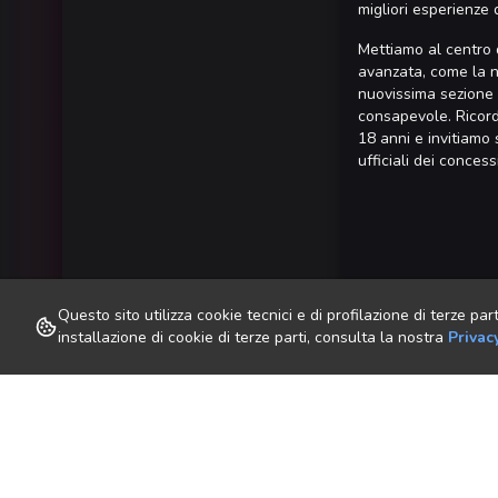
migliori esperienze 
Mettiamo al centro da
avanzata, come la n
nuovissima sezione
consapevole. Ricordi
18 anni e invitiamo 
ufficiali dei conces
Questo sito utilizza cookie tecnici e di profilazione di terze pa
installazione di cookie di terze parti, consulta la nostra
Privac