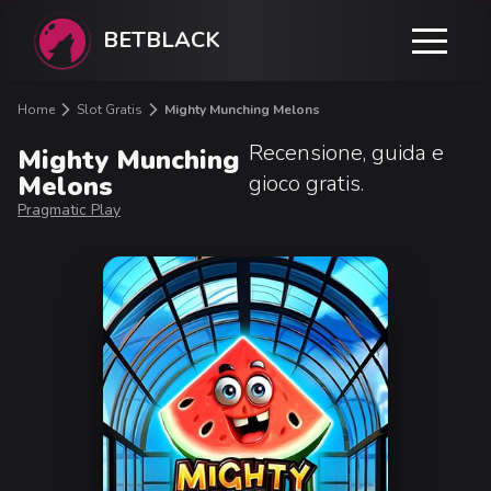
BETBLACK
Home
Slot Gratis
Mighty Munching Melons
Recensione, guida e
Mighty Munching
Melons
gioco gratis.
Pragmatic Play