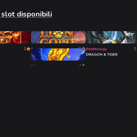
 slot disponibili
2
3
3
#
animals
#
mythology
LION GOLD
DRAGON & TIGER
4
#
china
DRAGON TIGER