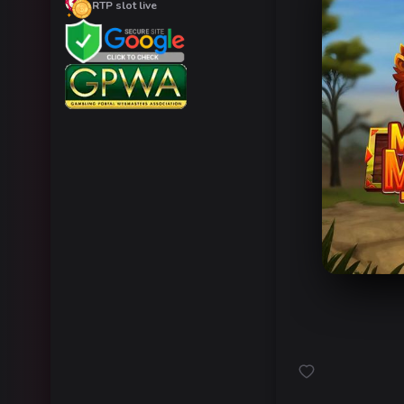
RTP slot live