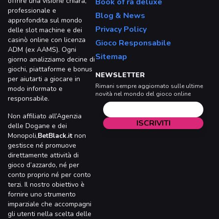
offrire una visione chiara,
Book of ra deluxe
professionale e
Blog & News
approfondita sul mondo
Privacy Policy
delle slot machine e dei
casinò online con licenza
Gioco Responsabile
ADM (ex AAMS). Ogni
Sitemap
giorno analizziamo decine di
giochi, piattaforme e bonus
NEWSLETTER
per aiutarti a giocare in
Rimani sempre aggiornato sulle ultime
modo informato e
novità nel mondo del gioco online
responsabile.
Non affiliato all’Agenzia
delle Dogane e dei
Monopoli,
BetBlack.it
non
gestisce né promuove
direttamente attività di
gioco d’azzardo, né per
conto proprio né per conto
terzi. Il nostro obiettivo è
fornire uno strumento
imparziale che accompagni
gli utenti nella scelta delle