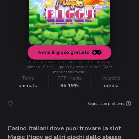
Avvia il gioco gratuito
Cliccando su questo pulsante dichiari di avere
almeno 18 anni. Il gioco è vietato ai minori. Gioca
responsabilmente.
Tema
RTP Medio
Volatilità
animals
96.19
%
media
Segnala un problema
Casino Italiani dove puoi trovare la slot
Magic Piggy ed altri giochi dello stesso