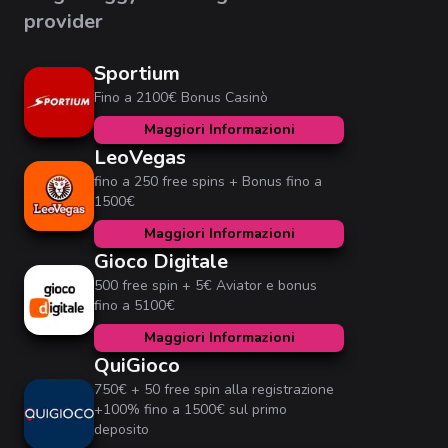
provider
Sportium
Fino a 2100€ Bonus Casinò
Maggiori Informazioni
LeoVegas
fino a 250 free spins + Bonus fino a
1500€
Maggiori Informazioni
Gioco Digitale
500 free spin + 5€ Aviator e bonus
fino a 5100€
Maggiori Informazioni
QuiGioco
750€ + 50 free spin alla registrazione
+100% fino a 1500€ sul primo
deposito