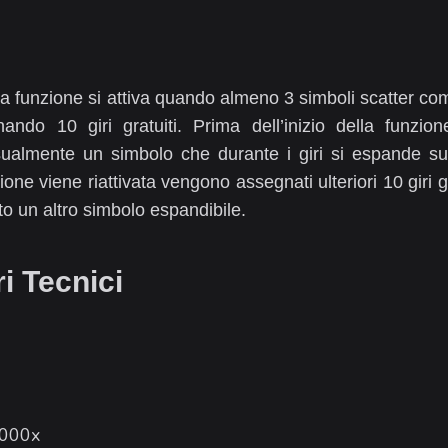
la funzione si attiva quando almeno 3 simboli scatter c
nando 10 giri gratuiti. Prima dell’inizio della funzio
ualmente un simbolo che durante i giri si espande su 
zione viene riattivata vengono assegnati ulteriori 10 giri gr
to un altro simbolo espandibile.
i Tecnici
5000x