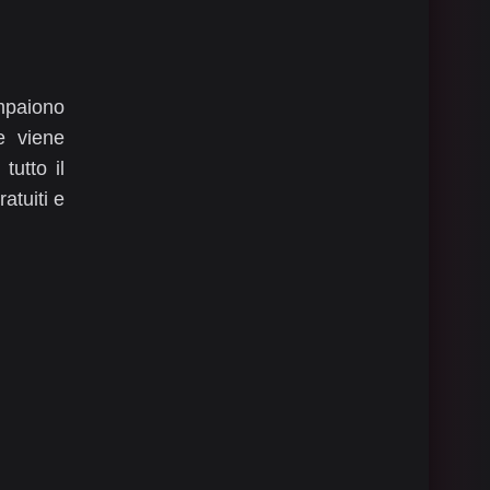
ompaiono
ne viene
tutto il
atuiti e