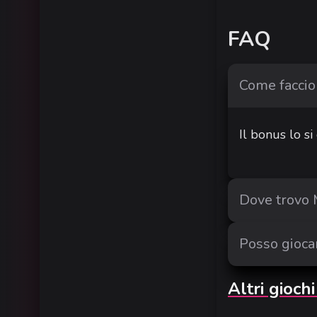
FAQ
Come faccio
Il bonus lo s
Dove trovo 
Questa slot 
Posso gioca
online.
La maggior pa
Altri giochi
su smartphone