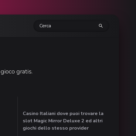
Cerca
gioco gratis.
Casino Italiani dove puoi trovare la
slot Magic Mirror Deluxe 2 ed altri
giochi dello stesso provider