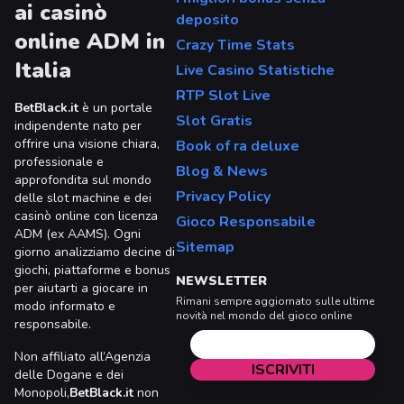
ai casinò
deposito
online ADM in
Crazy Time Stats
Italia
Live Casino Statistiche
RTP Slot Live
BetBlack.it
è un portale
Slot Gratis
indipendente nato per
offrire una visione chiara,
Book of ra deluxe
professionale e
Blog & News
approfondita sul mondo
Privacy Policy
delle slot machine e dei
casinò online con licenza
Gioco Responsabile
ADM (ex AAMS). Ogni
Sitemap
giorno analizziamo decine di
giochi, piattaforme e bonus
NEWSLETTER
per aiutarti a giocare in
Rimani sempre aggiornato sulle ultime
modo informato e
novità nel mondo del gioco online
responsabile.
Non affiliato all’Agenzia
delle Dogane e dei
Monopoli,
BetBlack.it
non