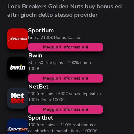
Lock Breakers Golden Nuts buy bonus ed
altri giochi dello stesso provider
Sportium
Fino a 2100€ Bonus Casinò
Maggiori Informazioni
Bwin
5€ + 50 free spins e 100% fino a
1000€
Maggiori Informazioni
NetBet
200 free spin e 500€ senza deposito +
100% fino a 1000€
Maggiori Informazioni
Sportbet
100 free spins + 110% real bonus e
cashback settimanale fino a 10000€