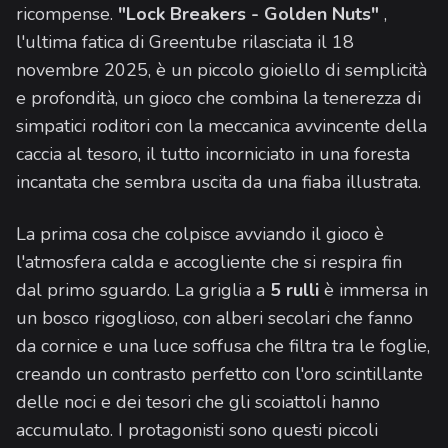
ricompense.
"Lock Breakers - Golden Nuts"
,
l'ultima fatica di Greentube rilasciata il 18
novembre 2025, è un piccolo gioiello di semplicità
e profondità, un gioco che combina la tenerezza di
simpatici roditori con la meccanica avvincente della
caccia al tesoro, il tutto incorniciato in una foresta
incantata che sembra uscita da una fiaba illustrata.
La prima cosa che colpisce avviando il gioco è
l'atmosfera calda e accogliente che si respira fin
dal primo sguardo. La griglia a
5 rulli
è immersa in
un bosco rigoglioso, con alberi secolari che fanno
da cornice e una luce soffusa che filtra tra le foglie,
creando un contrasto perfetto con l'oro scintillante
delle noci e dei tesori che gli scoiattoli hanno
accumulato. I protagonisti sono questi piccoli