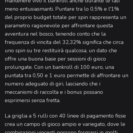
mantenere vivo il bankroll anche durante le fasi
meno entusiasmanti. Puntare tra lo 0,5% e l'1%
del proprio budget totale per spin rappresenta un
parametro ragionevole per affrontare questa
avventura nel bosco, tenendo conto che la
frequenza di vincita del 32,32% significa che circa
uno spin su tre restituirà qualcosa, un dato che
offre una buona base per sessioni di gioco
prolungate. Con un bankroll di 100 euro, una
puntata tra 0,50 e 1 euro permette di affrontare un
numero adeguato di giri, lasciando che i
meccanismi di raccolta e i bonus possano
esprimersi senza fretta.
La griglia a 5 rulli con 40 linee di pagamento fisse
crea un campo di gioco ampio e variegato, dove le
combinazioni vincenti possono formarsi in molti