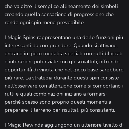
che va oltre il semplice allineamento dei simboli,
creando quella sensazione di progressione che
rende ogni spin meno prevedibile.
I Magic Spins rappresentano una delle funzioni più
interessanti da comprendere. Quando si attivano,
entrano in gioco modalità speciali con rulli bloccati
o interazioni potenziate con gli scoiattoli, offrendo
opportunità di vincita che nel gioco base sarebbero
più rare. La strategia durante questi spin consiste
nell'osservare con attenzione come si comportano i
rulli e quali combinazioni iniziano a formarsi,
perché spesso sono proprio questi momenti a
preparare il terreno per risultati più consistenti.
I Magic Rewinds aggiungono un ulteriore livello di