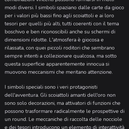
modi diversi. I simboli spaziano dalle carte da gioco
per i valori più bassi fino agli scoiattoli e ai loro
tesori per quelli più alti, tutti coerenti con il tema
boschivo e ben riconoscibili anche su schermi di
dimensioni ridotte. L'atmosfera è giocosa e
rilassata, con quei piccoli roditori che sembrano
sempre intenti a collezionare qualcosa, ma sotto
questa superficie apparentemente innocua si
muovono meccanismi che meritano attenzione.
I simboli speciali sono i veri protagonisti
dell'avventura. Gli scoiattoli amanti dell'oro non
sono solo decorazioni, ma attivatori di funzioni che
possono trasformare radicalmente le prospettive di
un round. Le meccaniche di raccolta delle nocciole
e dei tesori introducono un elemento di interattività