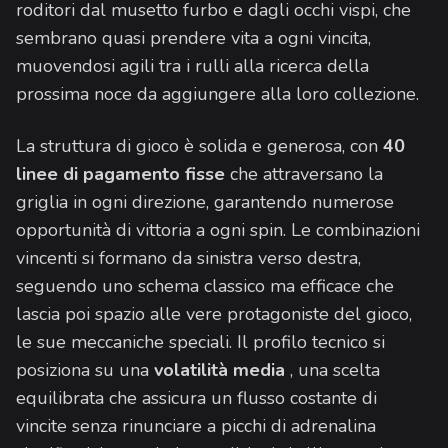
roditori dal musetto furbo e dagli occhi vispi, che
sembrano quasi prendere vita a ogni vincita,
muovendosi agili tra i rulli alla ricerca della
prossima noce da aggiungere alla loro collezione.
La struttura di gioco è solida e generosa, con
40
linee di pagamento fisse
che attraversano la
griglia in ogni direzione, garantendo numerose
opportunità di vittoria a ogni spin. Le combinazioni
vincenti si formano da sinistra verso destra,
seguendo uno schema classico ma efficace che
lascia poi spazio alle vere protagoniste del gioco,
le sue meccaniche speciali. Il profilo tecnico si
posiziona su una
volatilità media
, una scelta
equilibrata che assicura un flusso costante di
vincite senza rinunciare a picchi di adrenalina