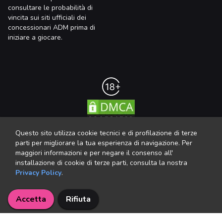
consultare le probabilità di
vincita sui siti ufficiali dei
concessionari ADM prima di
iniziare a giocare.
Questo sito utilizza cookie tecnici e di profilazione di terze
parti per migliorare la tua esperienza di navigazione. Per
maggiori informazioni e per negare il consenso all'
Slot gratis | BetBlack © 2025 | all rights reserved | casinò online sicuri
installazione di cookie di terze parti, consulta la nostra
| GPWA Verification
Privacy Policy
.
Accetta
Rifiuta