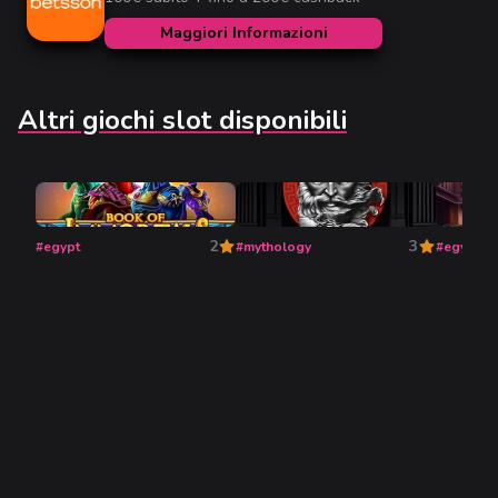
Maggiori Informazioni
Altri giochi slot disponibili
2
3
#
egypt
#
mythology
#
egypt
BOOK OF IMMORTALS
ITERO
BANQUET