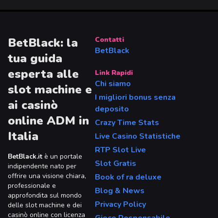
BetBlack: la
Contatti
BetBlack
tua guida
esperta alle
Link Rapidi
Chi siamo
slot machine e
I migliori bonus senza
ai casinò
deposito
online ADM in
Crazy Time Stats
Italia
Live Casino Statistiche
RTP Slot Live
BetBlack.it
è un portale
Slot Gratis
indipendente nato per
offrire una visione chiara,
Book of ra deluxe
professionale e
Blog & News
approfondita sul mondo
Privacy Policy
delle slot machine e dei
casinò online con licenza