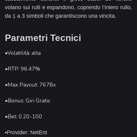
volano sui rulli e espandono, coprendo l’intero rullo,
da 1 a 3 simboli che garantiscono una vincita.
Parametri Tecnici
•Volatilità: alta
•RTP: 96.47%
•Max Payout: 7678x
•Bonus: Giri Gratis
•Bet: 0.20-100
•Provider: NetEnt