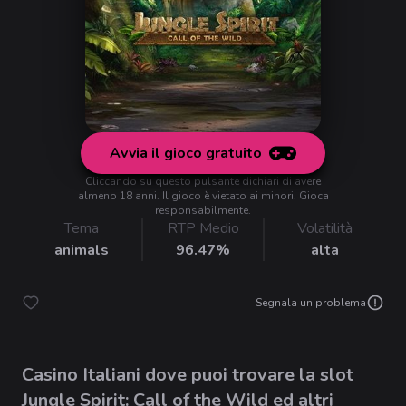
Avvia il gioco gratuito
Cliccando su questo pulsante dichiari di avere
almeno 18 anni. Il gioco è vietato ai minori. Gioca
responsabilmente.
Tema
RTP Medio
Volatilità
animals
96.47
%
alta
Segnala un problema
Casino Italiani dove puoi trovare la slot
Jungle Spirit: Call of the Wild ed altri