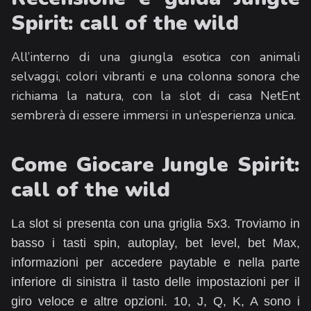
Spirit: call of the wild
All’interno di una giungla esotica con animali
selvaggi, colori vibranti e una colonna sonora che
richiama la natura, con la slot di casa NetEnt
sembrerà di essere immersi in un’esperienza unica.
Come Giocare Jungle Spirit:
call of the wild
La slot si presenta con una griglia 5x3. Troviamo in
basso i tasti spin, autoplay, bet level, bet Max,
informazioni per accedere paytable e nella parte
inferiore di sinistra il tasto delle impostazioni per il
giro veloce e altre opzioni. 10, J, Q, K, A sono i