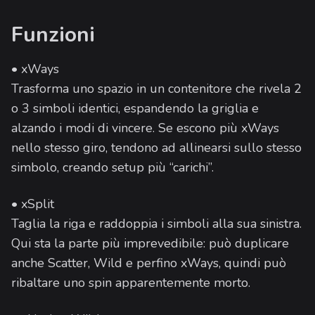
Funzioni
• xWays
Trasforma uno spazio in un contenitore che rivela 2
o 3 simboli identici, espandendo la griglia e
alzando i modi di vincere. Se escono più xWays
nello stesso giro, tendono ad allinearsi sullo stesso
simbolo, creando setup più “carichi”.
• xSplit
Taglia la riga e raddoppia i simboli alla sua sinistra.
Qui sta la parte più imprevedibile: può duplicare
anche Scatter, Wild e perfino xWays, quindi può
ribaltare uno spin apparentemente morto.