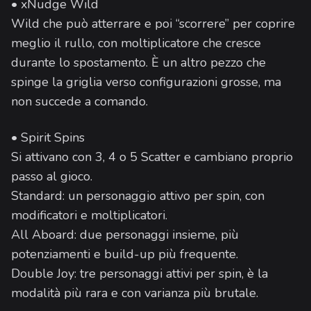
• xNudge Wild
Wild che può atterrare e poi “scorrere” per coprire
meglio il rullo, con moltiplicatore che cresce
durante lo spostamento. È un altro pezzo che
spinge la griglia verso configurazioni grosse, ma
non succede a comando.
• Spirit Spins
Si attivano con 3, 4 o 5 Scatter e cambiano proprio
passo al gioco.
Standard: un personaggio attivo per spin, con
modificatori e moltiplicatori.
All Aboard: due personaggi insieme, più
potenziamenti e build-up più frequente.
Double Joy: tre personaggi attivi per spin, è la
modalità più rara e con varianza più brutale.