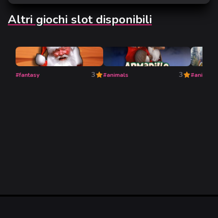
Accorcia i tempi, sì, ma alza l’esposizione: paghi
Altri giochi slot disponibili
di più per entrare nelle Spirit Spins e la
varianza resta cattiva uguale.
3
3
#
fantasy
#
animals
#
animals
JINGLE JACKPOT
ARMADILLO DOES CHRISTMAS
BIG BAS