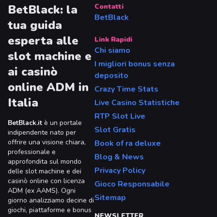
BetBlack: la
Contatti
BetBlack
tua guida
esperta alle
Link Rapidi
Chi siamo
slot machine e
I migliori bonus senza
ai casinò
deposito
online ADM in
Crazy Time Stats
Italia
Live Casino Statistiche
RTP Slot Live
BetBlack.it
è un portale
Slot Gratis
indipendente nato per
offrire una visione chiara,
Book of ra deluxe
professionale e
Blog & News
approfondita sul mondo
Privacy Policy
delle slot machine e dei
casinò online con licenza
Gioco Responsabile
ADM (ex AAMS). Ogni
Sitemap
giorno analizziamo decine di
giochi, piattaforme e bonus
NEWSLETTER