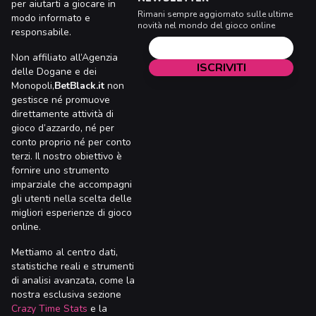
per aiutarti a giocare in
Rimani sempre aggiornato sulle ultime
modo informato e
novità nel mondo del gioco online
responsabile.
Non affiliato all’Agenzia
delle Dogane e dei
Monopoli,
BetBlack.it
non
gestisce né promuove
direttamente attività di
gioco d’azzardo, né per
conto proprio né per conto
terzi. Il nostro obiettivo è
fornire uno strumento
imparziale che accompagni
gli utenti nella scelta delle
migliori esperienze di gioco
online.
Mettiamo al centro dati,
statistiche reali e strumenti
di analisi avanzata, come la
nostra esclusiva sezione
Crazy Time Stats
e la