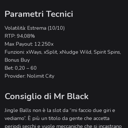
Parametri Tecnici
Volatilità: Estrema (10/10)
RTP: 94,08%
Max Payout: 12.250x
Funzioni: xWays, xSplit, xNudge Wild, Spirit Spins,
Bonus Buy
Bet: 0,20 – 60
Provider: Nolimit City
Consiglio di Mr Black
Jingle Balls non è la slot da “mi faccio due giri e
vediamo”. È più un titolo da gente che accetta
periodi secchi e vuole meccaniche che si incastrano