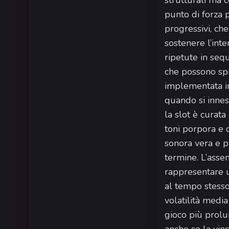
strutturali ma 
punto di forza p
progressivi, ch
sostenere l’inte
ripetute in sequ
che possono spi
implementata i
quando si innesc
la slot è curat
toni porpora e 
sonora vera e p
termine. L’asse
rappresentare u
al tempo stesso
volatilità medi
gioco più prolu