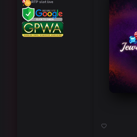
RTP slot live