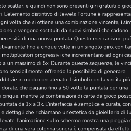
o scatter, e quindi non sono presenti giri gratuiti o gio
. L’elemento distintivo di Jewels Fortune è rappresenta
 ogni volta che si ottiene una combinazione vincente, i si
aiono e vengono sostituiti da nuovi simboli che cadono
a necessità di una nuova puntata. Questo meccanismo pu
utivamente fino a cinque volte in un singolo giro, con l’
i moltiplicatori progressivi che incrementano ad ogni ca
no a un massimo di 5x. Durante queste sequenze, le vinci
cono sensibilmente, offrendo la possibilità di generare
ditizie in modo concatenato. I simboli con la vincita più
dorate, che pagano fino a 50 volte la puntata per una
 cinque, mentre le combinazioni di carte da gioco poss
puntata da 1x a 3x. L’interfaccia è semplice e curata, co
e dettagli che richiamano un’estetica da gioielleria di lu
 elevate, l’animazione sullo schermo mostra una pioggia 
enza di una vera colonna sonora è compensata da effetti 