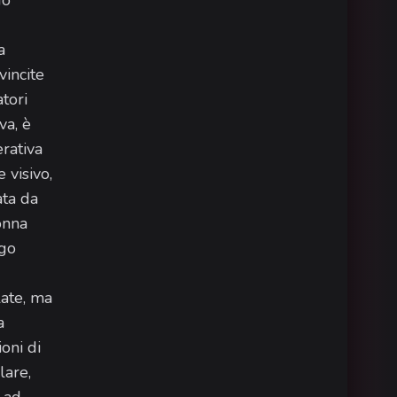
uo
a
vincite
tori
va, è
rativa
 visivo,
ata da
onna
ngo
late, ma
a
oni di
lare,