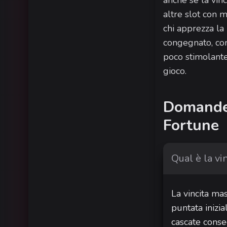
anche se la vin
altre slot con me
chi apprezza la
congegnato, com
poco stimolante 
gioco.
Domande 
Fortune
Qual è la vi
La vincita ma
puntata inizi
cascate consec