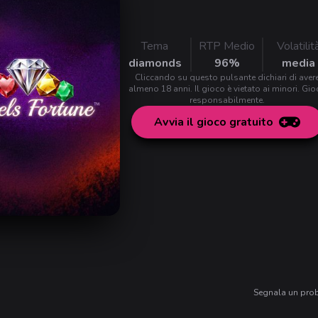
Tema
RTP Medio
Volatilit
diamonds
96
%
media
Cliccando su questo pulsante dichiari di aver
almeno 18 anni. Il gioco è vietato ai minori. Gio
responsabilmente.
Avvia il gioco gratuito
Segnala un pro