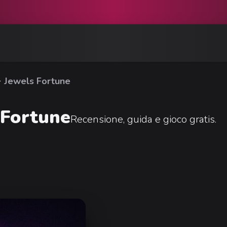
Jewels Fortune
 Fortune
Recensione, guida e gioco gratis.