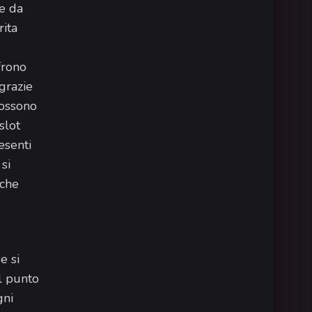
ce da
rita
frono
grazie
possono
slot
esenti
si
 che
e si
al punto
gni