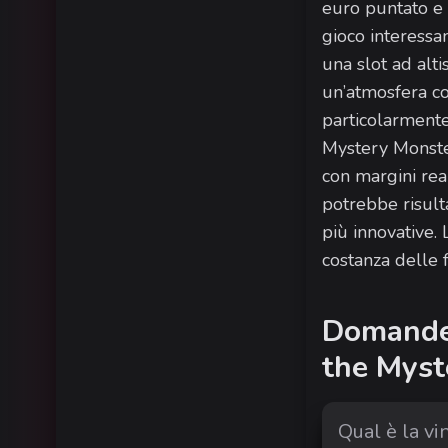
euro puntato e 
gioco interessan
una slot ad alti
un’atmosfera co
particolarmente 
Mystery Monster
con margini real
potrebbe risulta
più innovative.
costanza delle 
Domande 
the Myst
Qual è la vi