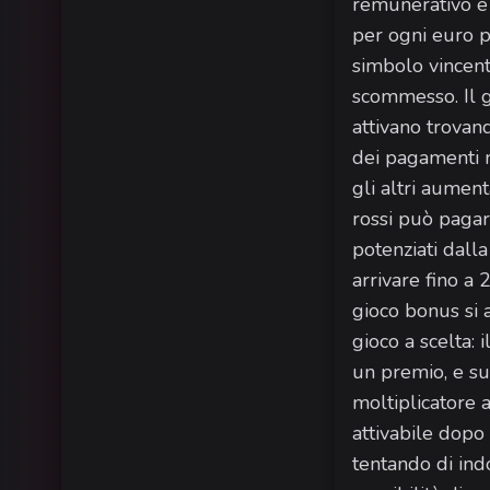
remunerativo è 
per ogni euro p
simbolo vincent
scommesso. Il gi
attivano trovan
dei pagamenti m
gli altri aumen
rossi può pagare
potenziati dall
arrivare fino a
gioco bonus si 
gioco a scelta: 
un premio, e s
moltiplicatore a
attivabile dopo
tentando di indo