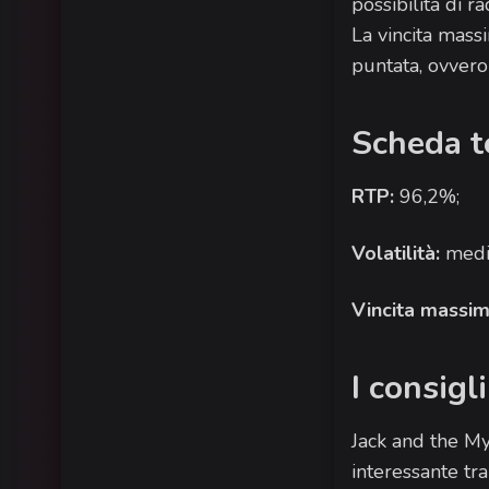
possibilità di 
La vincita mass
puntata, ovver
Scheda t
RTP:
96,2%;
Volatilità:
medi
Vincita massim
I consigl
Jack and the My
interessante tr