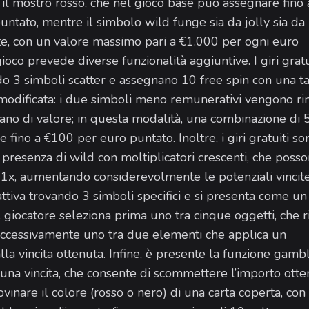
il mostro rosso, che nel gioco base può assegnare fino
untato, mentre il simbolo wild funge sia da jolly sia da
e, con un valore massimo pari a €1.000 per ogni euro
oco prevede diverse funzionalità aggiuntive. I giri gratui
do 3 simboli scatter e assegnano 10 free spin con una t
odificata: i due simboli meno remunerativi vengono ri
tano di valore; in questa modalità, una combinazione di 
 fino a €100 per euro puntato. Inoltre, i giri gratuiti so
a presenza di wild con moltiplicatori crescenti, che poss
 21x, aumentando considerevolmente le potenziali vincite.
attiva trovando 3 simboli specifici e si presenta come un
il giocatore seleziona prima uno tra cinque oggetti, che r
uccessivamente uno tra due elementi che applica un
lla vincita ottenuta. Infine, è presente la funzione gambl
 una vincita, che consente di scommettere l’importo ott
vinare il colore (rosso o nero) di una carta coperta, con 