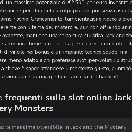
di un massimo potenziale di €2.500 per euro investito r
te anche per chi punta a colpi più alti, pur senza aspett
ssimo rischio. Graficamente, l’ambientazione riesce a cre
erente con il tema del mistero e, pur non offrendo ani
avanzate, mantiene una certa cura stilistica. Jack and th
s funziona bene come scelta per chi cerca un titolo bil
i di vincita nei bonus e un impianto tecnico solido, ma
re meno adatto a chi preferisce slot iper-volatili o stru
 La chiave è saper attendere il momento giusto, puntand
funzionalità e su una gestione accorta del bankroll.
frequenti sulla slot online Jack
ery Monsters
ncita massima ottenibile in Jack and the Mystery