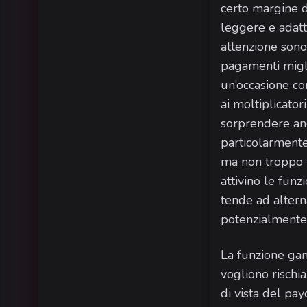
certo margine di
leggere e adatt
attenzione sono 
pagamenti migli
un’occasione con
ai moltiplicator
sorprendere anc
particolarmente
ma non troppo f
attivino le funz
tende ad alterna
potenzialmente 
La funzione gamb
vogliono rischi
di vista del pa