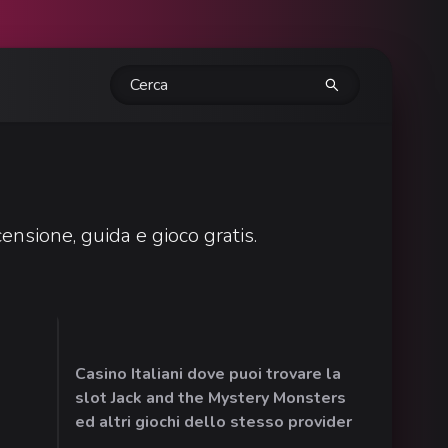
Cerca
ensione, guida e gioco gratis.
Casino Italiani dove puoi trovare la
slot Jack and the Mystery Monsters
ed altri giochi dello stesso provider