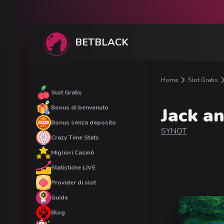
BETBLACK
Home
Slot Gratis
Slot Gratis
Bonus di benvenuto
Jack a
Bonus senza deposito
SYNOT
Crazy Time Stats
Migliori Casinò
Statistiche LIVE
Provider di slot
Guide
Blog