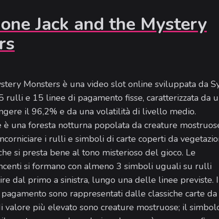
one Jack and the Mystery
rs
stery Monsters è una video slot online sviluppata da S
 5 rulli e 15 linee di pagamento fisse, caratterizzata da
gere il 96,2% e da una volatilità di livello medio.
 è una foresta notturna popolata da creature mostruos
incorniciare i rulli e simboli di carte coperti da vegetazi
che si presta bene al tono misterioso del gioco. Le
ncenti si formano con almeno 3 simboli uguali su rulli
tire dal primo a sinistra, lungo una delle linee previste. I
 pagamento sono rappresentati dalle classiche carte da 
i valore più elevato sono creature mostruose; il simbol