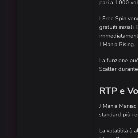
pari a 1.000 vol
I Free Spin ven
gratuiti inizial
immediatamente 
J Mania Rising.
La funzione può
Scatter durante i
RTP e Vol
J Mania Maniac 
standard più re
La volatilità è a