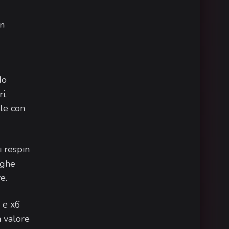
in
do
i,
le con
i respin
ighe
e.
 e x6
n valore