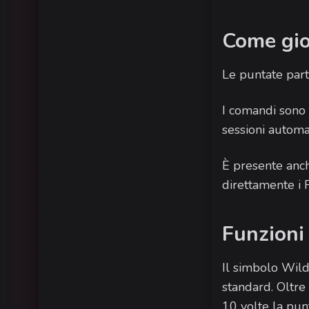
Come gio
Le puntate part
I comandi sono q
sessioni automa
È presente anc
direttamente i 
Funzioni
Il simbolo Wild 
standard. Oltre 
10 volte la pu