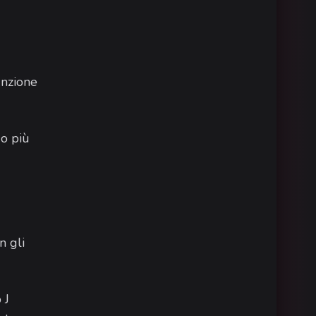
unzione
 o più
n gli
 J