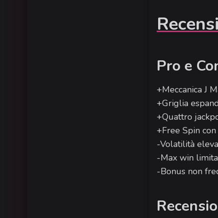
Recens
Pro e Co
+Meccanica J Ma
+Griglia espand
+Quattro jackpo
+Free Spin con 
-Volatilità elev
-Max win limita
-Bonus non fre
Recensio