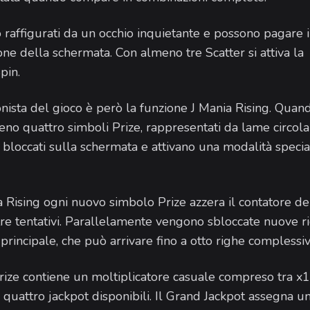
o raffigurati da un occhio inquietante e possono pagare 
one della schermata. Con almeno tre Scatter si attiva la
pin.
nista del gioco è però la funzione J Mania Rising. Quan
o quattro simboli Prize, rappresentati da lame circolar
bloccati sulla schermata e attivano una modalità specia
 Rising ogni nuovo simbolo Prize azzera il contatore de
tre tentativi. Parallelamente vengono sbloccate nuove r
 principale, che può arrivare fino a otto righe complessiv
ize contiene un moltiplicatore casuale compreso tra x1
quattro jackpot disponibili. Il Grand Jackpot assegna u