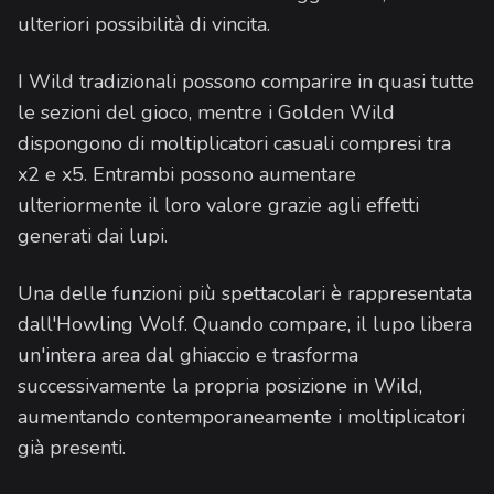
ulteriori possibilità di vincita.
I Wild tradizionali possono comparire in quasi tutte
le sezioni del gioco, mentre i Golden Wild
dispongono di moltiplicatori casuali compresi tra
x2 e x5. Entrambi possono aumentare
ulteriormente il loro valore grazie agli effetti
generati dai lupi.
Una delle funzioni più spettacolari è rappresentata
dall'Howling Wolf. Quando compare, il lupo libera
un'intera area dal ghiaccio e trasforma
successivamente la propria posizione in Wild,
aumentando contemporaneamente i moltiplicatori
già presenti.