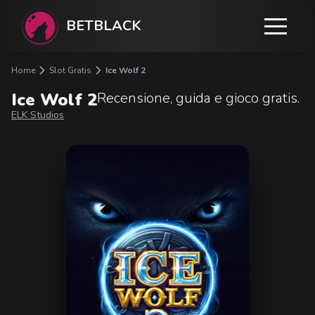
BETBLACK
Home
Slot Gratis
Ice Wolf 2
Ice Wolf 2
Recensione, guida e gioco gratis.
ELK Studios