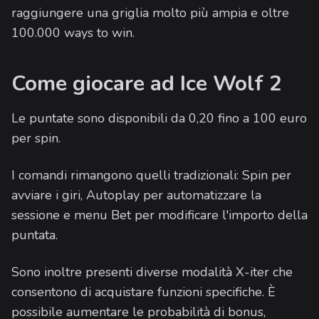
raggiungere una griglia molto più ampia e oltre
100.000 ways to win.
Come giocare ad Ice Wolf 2
Le puntate sono disponibili da 0,20 fino a 100 euro
per spin.
I comandi rimangono quelli tradizionali: Spin per
avviare i giri, Autoplay per automatizzare la
sessione e menu Bet per modificare l'importo della
puntata.
Sono inoltre presenti diverse modalità X-iter che
consentono di acquistare funzioni specifiche. È
possibile aumentare le probabilità di bonus,