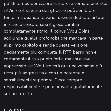
po' di tempo per essere comprese completamente.
All'inizio il sistema del ghiaccio può sembrare
lento, ma quando le varie funzioni dedicate ai lupi
iniziano a concatenarsi il gioco cambia
completamente ritmo. Il bonus Wolf Spins
aggiunge quella profondità che mancava in parte
al primo capitolo e rende questa versione
decisamente più completa. Il RTP basso non è
certamente il suo punto forte, ma chi aveva
apprezzato Ice Wolf troverà qui una versione più
ricca, più aggressiva e con un potenziale
sensibilmente superiore. Gioca sempre
responsabilmente e puoi provarla gratuitamente
sul nostro sito.