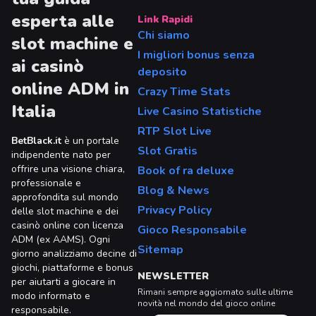
esperta alle
Link Rapidi
Chi siamo
slot machine e
I migliori bonus senza
ai casinò
deposito
online ADM in
Crazy Time Stats
Italia
Live Casino Statistiche
RTP Slot Live
BetBlack.it
è un portale
Slot Gratis
indipendente nato per
offrire una visione chiara,
Book of ra deluxe
professionale e
Blog & News
approfondita sul mondo
Privacy Policy
delle slot machine e dei
casinò online con licenza
Gioco Responsabile
ADM (ex AAMS). Ogni
Sitemap
giorno analizziamo decine di
giochi, piattaforme e bonus
NEWSLETTER
per aiutarti a giocare in
Rimani sempre aggiornato sulle ultime
modo informato e
novità nel mondo del gioco online
responsabile.