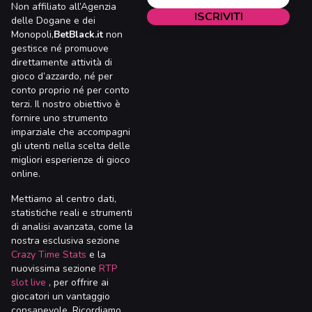
Non affiliato all’Agenzia
delle Dogane e dei
Monopoli,
BetBlack.it
non
gestisce né promuove
direttamente attività di
gioco d’azzardo, né per
conto proprio né per conto
terzi. Il nostro obiettivo è
fornire uno strumento
imparziale che accompagni
gli utenti nella scelta delle
migliori esperienze di gioco
online.
Mettiamo al centro dati,
statistiche reali e strumenti
di analisi avanzata, come la
nostra esclusiva sezione
Crazy Time Stats
e la
nuovissima sezione
RTP
slot live
, per offrire ai
giocatori un vantaggio
consapevole. Ricordiamo