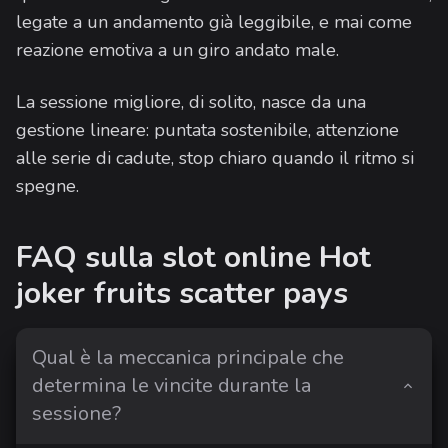
legate a un andamento già leggibile, e mai come
reazione emotiva a un giro andato male.
La sessione migliore, di solito, nasce da una
gestione lineare: puntata sostenibile, attenzione
alle serie di cadute, stop chiaro quando il ritmo si
spegne.
FAQ sulla slot online Hot
joker fruits scatter pays
Qual è la meccanica principale che
determina le vincite durante la
sessione?