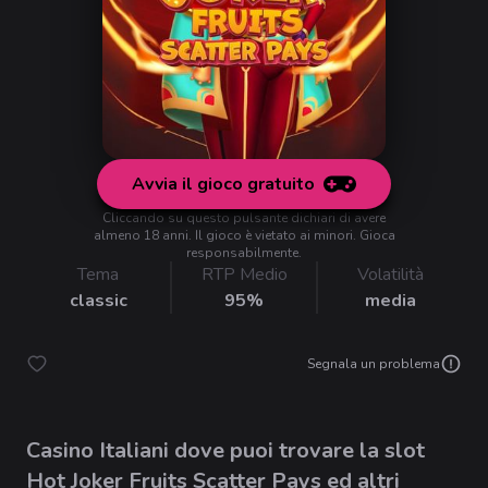
Avvia il gioco gratuito
Cliccando su questo pulsante dichiari di avere
almeno 18 anni. Il gioco è vietato ai minori. Gioca
responsabilmente.
Tema
RTP Medio
Volatilità
classic
95
%
media
Segnala un problema
Casino Italiani dove puoi trovare la slot
Hot Joker Fruits Scatter Pays ed altri