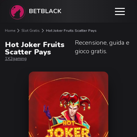
BETBLACK
Home
Slot Gratis
Hot Joker Fruits Scatter Pays
Recensione, guida e
Hot Joker Fruits
Scatter Pays
gioco gratis.
1X2gaming