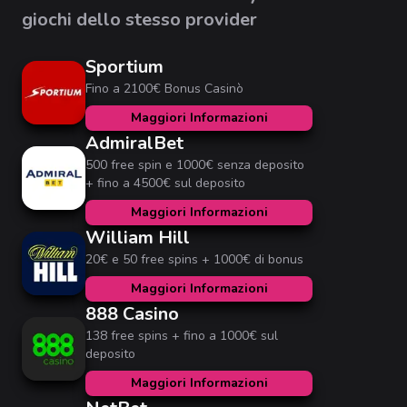
giochi dello stesso provider
Sportium
Fino a 2100€ Bonus Casinò
Maggiori Informazioni
AdmiralBet
500 free spin e 1000€ senza deposito
+ fino a 4500€ sul deposito
Maggiori Informazioni
William Hill
20€ e 50 free spins + 1000€ di bonus
Maggiori Informazioni
888 Casino
138 free spins + fino a 1000€ sul
deposito
Maggiori Informazioni