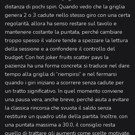
distanza di pochi spin. Quando vedo che la griglia
genera 2 o 3 cadute nello stesso giro con una certa
regolarità, allora ha senso restare sul tavolo e
mantenere costante la puntata, perché cambiare
troppo spesso il valore tende a spezzare la lettura
della sessione e a confondere il controllo del
budget. Con hot joker fruits scatter pays la
pazienza ha una forma concreta: si traduce nel dare
tempo alla griglia di “riempirsi” e nel fermarsi
quando i giri iniziano a scorrere senza cadute per
un tratto significativo. In quel momento conviene
una pausa vera, anche breve, perché aiuta a evitare
la classica rincorsa che svuota il saldo senza
restituire un quadro utile della partita. Inoltre, con
una puntata massima a 30.0, il consiglio resta
quello di trattare gli aumenti come scelte motivate,