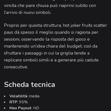
vincita che pare chiusa può riaprirsi subito con
l’arrivo di nuovi simboli.
Proprio per questa struttura, hot joker fruits scatter
pays dà spesso il meglio quando si ragiona per
sessioni, osservando la risposta del gioco e
mantenendo un’idea chiara del budget, così da
sfruttare i passaggi in cui la griglia tende a
replicare simboli simili e a generare più cadute
consecutive.
Scheda tecnica
Volatilità
: media
RTP
: 95%
Max Payout
: ND