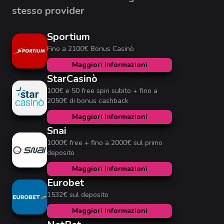
stesso provider
Sportium
Fino a 2100€ Bonus Casinò
Maggiori Informazioni
StarCasinò
100€ e 50 free spin subito + fino a
2050€ di bonus cashback
Maggiori Informazioni
Snai
1000€ free + fino a 2000€ sul primo
deposito
Maggiori Informazioni
Eurobet
1532€ sul deposito
Maggiori Informazioni