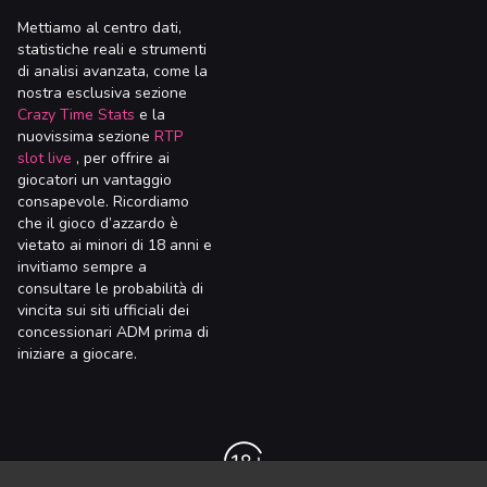
Mettiamo al centro dati,
statistiche reali e strumenti
di analisi avanzata, come la
nostra esclusiva sezione
Crazy Time Stats
e la
nuovissima sezione
RTP
slot live
, per offrire ai
giocatori un vantaggio
consapevole. Ricordiamo
che il gioco d’azzardo è
vietato ai minori di 18 anni e
invitiamo sempre a
consultare le probabilità di
vincita sui siti ufficiali dei
concessionari ADM prima di
iniziare a giocare.