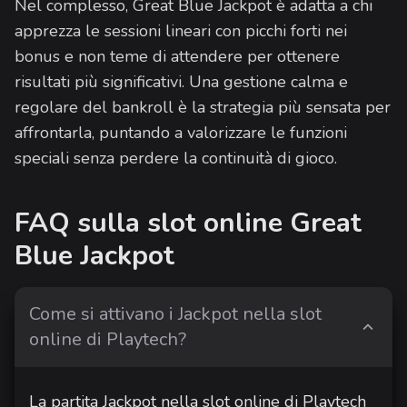
Nel complesso, Great Blue Jackpot è adatta a chi
apprezza le sessioni lineari con picchi forti nei
bonus e non teme di attendere per ottenere
risultati più significativi. Una gestione calma e
regolare del bankroll è la strategia più sensata per
affrontarla, puntando a valorizzare le funzioni
speciali senza perdere la continuità di gioco.
FAQ sulla slot online Great
Blue Jackpot
Come si attivano i Jackpot nella slot
online di Playtech?
La partita Jackpot nella slot online di Playtech