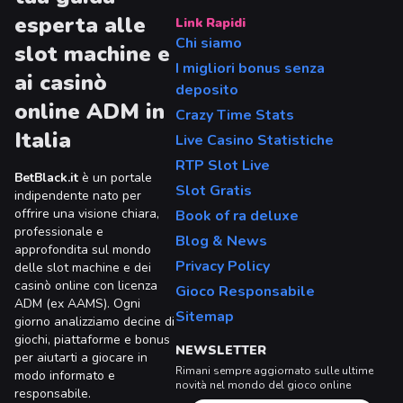
esperta alle
Link Rapidi
Chi siamo
slot machine e
I migliori bonus senza
ai casinò
deposito
online ADM in
Crazy Time Stats
Italia
Live Casino Statistiche
RTP Slot Live
BetBlack.it
è un portale
Slot Gratis
indipendente nato per
offrire una visione chiara,
Book of ra deluxe
professionale e
Blog & News
approfondita sul mondo
Privacy Policy
delle slot machine e dei
casinò online con licenza
Gioco Responsabile
ADM (ex AAMS). Ogni
Sitemap
giorno analizziamo decine di
giochi, piattaforme e bonus
NEWSLETTER
per aiutarti a giocare in
Rimani sempre aggiornato sulle ultime
modo informato e
novità nel mondo del gioco online
responsabile.