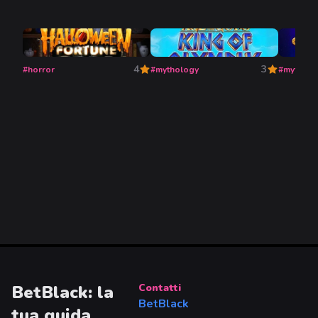
influenza direttamente il rendimento della
sulle linee. Quando compare durante i giri
sessione.
gratuiti, in combinazione con moltiplicatori
elevati, può generare vincite di notevole entità.
4
3
#
horror
#
mythology
#
mytholo
HALLOWEEN FORTUNE
AGE OF THE GODS: KING OF OLYMPUS
AGE OF T
BetBlack: la
Contatti
BetBlack
tua guida