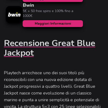
Bwin
5€ + 50 free spins e 100% fino a
1000€
Maggiori Informazioni
Recensione Great Blue
Jackpot
Playtech arricchisce uno dei suoi titoli più
riconoscibili con una nuova edizione dotata di
Jackpot progressivi a quattro livelli. Great Blue
Jackpot nasce come evoluzione di un classico
marino e punta a unire semplicità e potenziale di
vincita. La struttura 5×3 con 25 linee selezionabili