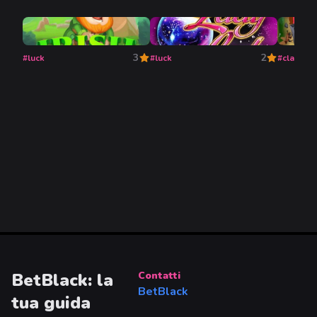
3
2
#
luck
#
luck
#
classic
IRISH POT LUCK
LADY LUCK
LUCKY 7
BetBlack: la
Contatti
BetBlack
tua guida