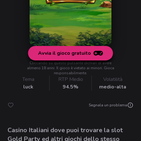
Avvia il gioco gratuito
Cliccando su questo pulsante dichiari di avere
almeno 18 anni. Il gioco è vietato ai minori. Gioca
responsabilmente.
Tema
RTP Medio
Volatilità
luck
94.5
%
medio-alta
Segnala un problema
Casino Italiani dove puoi trovare la slot
Gold Party ed altri giochi dello stesso