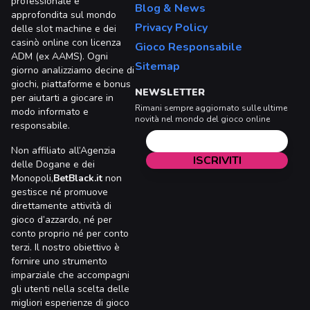
professionale e
Blog & News
approfondita sul mondo
Privacy Policy
delle slot machine e dei
casinò online con licenza
Gioco Responsabile
ADM (ex AAMS). Ogni
Sitemap
giorno analizziamo decine di
giochi, piattaforme e bonus
NEWSLETTER
per aiutarti a giocare in
Rimani sempre aggiornato sulle ultime
modo informato e
novità nel mondo del gioco online
responsabile.
Non affiliato all’Agenzia
delle Dogane e dei
Monopoli,
BetBlack.it
non
gestisce né promuove
direttamente attività di
gioco d’azzardo, né per
conto proprio né per conto
terzi. Il nostro obiettivo è
fornire uno strumento
imparziale che accompagni
gli utenti nella scelta delle
migliori esperienze di gioco