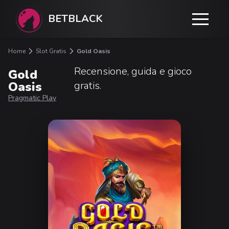
BETBLACK
Home
Slot Gratis
Gold Oasis
Recensione, guida e gioco
Gold
Oasis
gratis.
Pragmatic Play