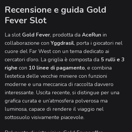
Recensione e guida Gold
Fever Slot
La slot
Gold Fever
, prodotta da
AceRun
in
collaborazione con
Yggdrasil
, porta i giocatori nel
cuore del Far West con un tema dedicato ai
cercatori d’oro. La griglia è composta da
5 rulli e 3
righe
con
10 linee di pagamento
, e combina
l’estetica delle vecchie miniere con funzioni
moderne e una meccanica di raccolta davvero
interessante. Uscita recente, si distingue per una
grafica curata e un’atmosfera polverosa ma
luminosa, capace di rendere il viaggio nel
sottosuolo visivamente piacevole.