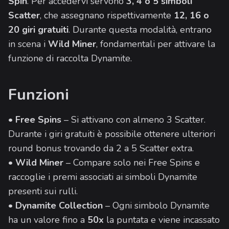
Spin
. Per accedervi servono
3, 4 o 5 simboli
Scatter
, che assegnano rispettivamente
12, 16 o
20 giri gratuiti
. Durante questa modalità, entrano
in scena i
Wild Miner
, fondamentali per attivare la
funzione di raccolta Dynamite.
Funzioni
•
Free Spins
– Si attivano con almeno 3 Scatter.
Durante i giri gratuiti è possibile ottenere ulteriori
round bonus trovando da 2 a 5 Scatter extra.
•
Wild Miner
– Compare solo nei Free Spins e
raccoglie i premi associati ai simboli Dynamite
presenti sui rulli.
•
Dynamite Collection
– Ogni simbolo Dynamite
ha un valore fino a
50x
la puntata e viene incassato