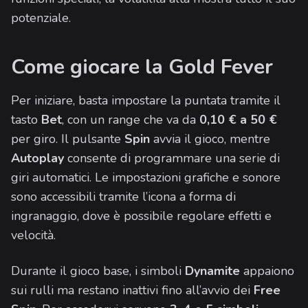
potenziale.
Come giocare la Gold Fever
Per iniziare, basta impostare la puntata tramite il
tasto
Bet
, con un range che va da
0,10 € a 50 €
per giro. Il pulsante
Spin
avvia il gioco, mentre
Autoplay
consente di programmare una serie di
giri automatici. Le impostazioni grafiche e sonore
sono accessibili tramite l’icona a forma di
ingranaggio, dove è possibile regolare effetti e
velocità.
Durante il gioco base, i simboli
Dynamite
appaiono
sui rulli ma restano inattivi fino all’avvio dei
Free