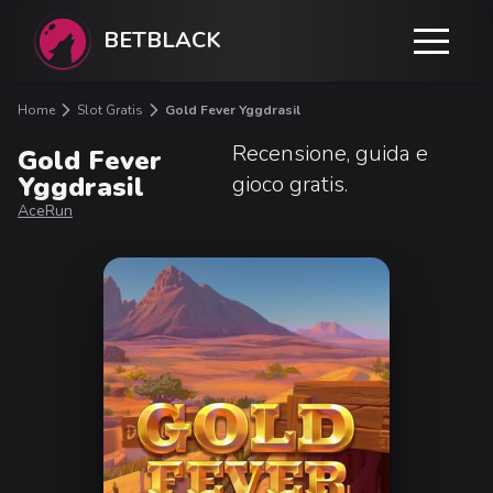
BETBLACK
Home
Slot Gratis
Gold Fever Yggdrasil
Recensione, guida e
Gold Fever
Yggdrasil
gioco gratis.
AceRun