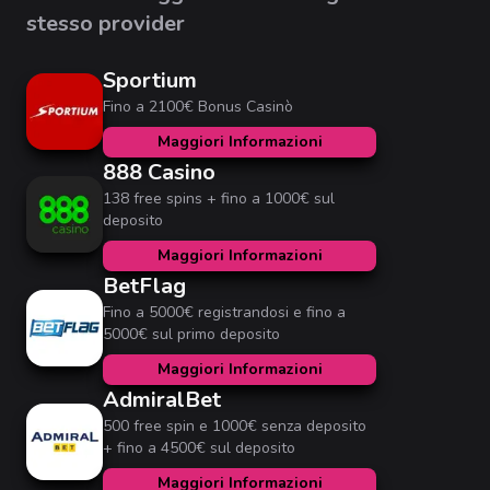
stesso provider
Sportium
Fino a 2100€ Bonus Casinò
Maggiori Informazioni
888 Casino
138 free spins + fino a 1000€ sul
deposito
Maggiori Informazioni
BetFlag
Fino a 5000€ registrandosi e fino a
5000€ sul primo deposito
Maggiori Informazioni
AdmiralBet
500 free spin e 1000€ senza deposito
+ fino a 4500€ sul deposito
Maggiori Informazioni