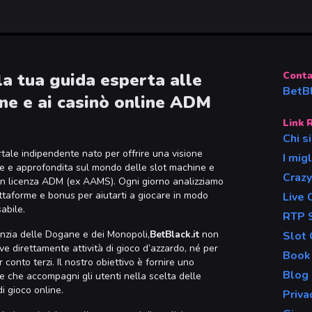
la tua guida esperta alle
Conta
BetB
ne e ai casinò online ADM
Link 
Chi s
tale indipendente nato per offrire una visione
I mig
le e approfondita sul mondo delle slot machine e
Crazy
on licenza ADM (ex AAMS). Ogni giorno analizziamo
attaforme e bonus per aiutarti a giocare in modo
Live 
abile.
RTP S
genzia delle Dogane e dei Monopoli,
BetBlack.it
non
Slot 
e direttamente attività di gioco d’azzardo, né per
Book 
 conto terzi. Il nostro obiettivo è fornire uno
Blog
e che accompagni gli utenti nella scelta delle
di gioco online.
Priva