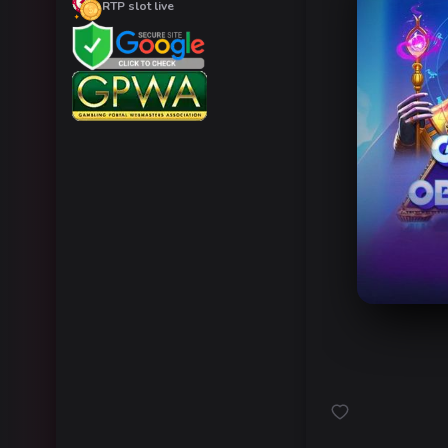
RTP slot live