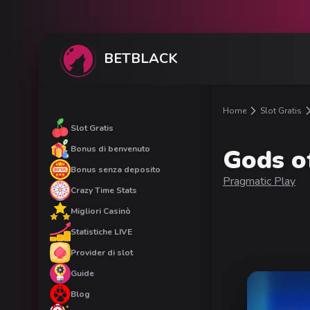
BETBLACK
Home
Slot Gratis
Slot Gratis
Bonus di benvenuto
Gods o
Bonus senza deposito
Pragmatic Play
Crazy Time Stats
Migliori Casinò
Statistiche LIVE
Provider di slot
Guide
Blog