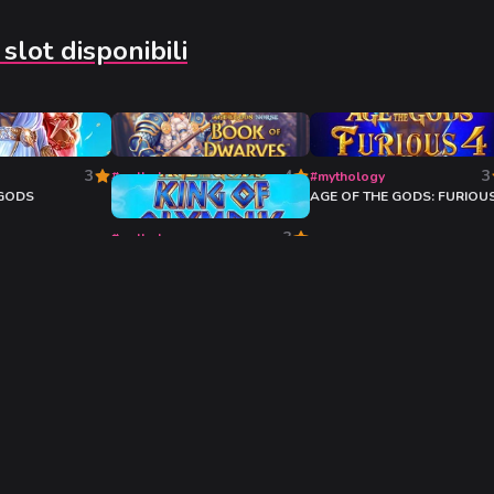
 slot disponibili
3
4
3
#
mythology
#
mythology
 GODS
AGE OF THE GODS NORSE: BOOK OF DWARVES
AGE OF THE GODS: FURIOUS
3
#
mythology
AGE OF THE GODS: KING OF OLYMPUS