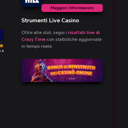
Maggiori Informazioni
Strumenti Live Casino
Oltre alle slot, segui i
risultati live di
Crazy Time
con statistiche aggiornate
in tempo reale.
 4