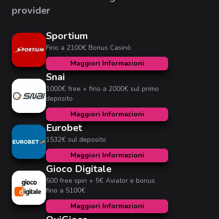
provider
Sportium
Fino a 2100€ Bonus Casinò
Maggiori Informazioni
Snai
1000€ free + fino a 2000€ sul primo
deposito
Maggiori Informazioni
Eurobet
1532€ sul deposito
Maggiori Informazioni
Gioco Digitale
500 free spin + 5€ Aviator e bonus
fino a 5100€
Maggiori Informazioni