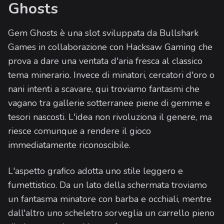
Ghosts
Gem Ghosts è una slot sviluppata da Bullshark
Games in collaborazione con Hacksaw Gaming che
prova a dare una ventata d'aria fresca al classico
tema minerario. Invece di minatori, cercatori d'oro o
nani intenti a scavare, qui troviamo fantasmi che
vagano tra gallerie sotterranee piene di gemme e
tesori nascosti. L'idea non rivoluziona il genere, ma
riesce comunque a rendere il gioco
immediatamente riconoscibile.
L'aspetto grafico adotta uno stile leggero e
fumettistico. Da un lato della schermata troviamo
un fantasma minatore con barba e occhiali, mentre
dall'altro uno scheletro sorveglia un carrello pieno