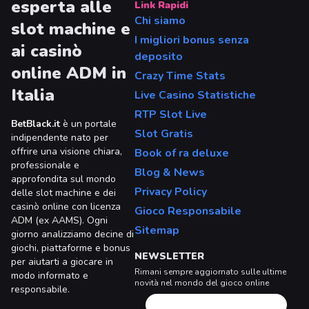
esperta alle
Link Rapidi
Chi siamo
slot machine e
I migliori bonus senza
ai casinò
deposito
online ADM in
Crazy Time Stats
Italia
Live Casino Statistiche
RTP Slot Live
BetBlack.it
è un portale
Slot Gratis
indipendente nato per
offrire una visione chiara,
Book of ra deluxe
professionale e
Blog & News
approfondita sul mondo
Privacy Policy
delle slot machine e dei
casinò online con licenza
Gioco Responsabile
ADM (ex AAMS). Ogni
Sitemap
giorno analizziamo decine di
giochi, piattaforme e bonus
NEWSLETTER
per aiutarti a giocare in
Rimani sempre aggiornato sulle ultime
modo informato e
novità nel mondo del gioco online
responsabile.