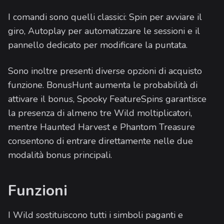
I comandi sono quelli classici: Spin per avviare il
giro, Autoplay per automatizzare le sessioni e il
pannello dedicato per modificare la puntata.
Sono inoltre presenti diverse opzioni di acquisto
funzione. BonusHunt aumenta le probabilità di
attivare il bonus, Spooky FeatureSpins garantisce
la presenza di almeno tre Wild moltiplicatori,
mentre Haunted Harvest e Phantom Treasure
consentono di entrare direttamente nelle due
modalità bonus principali.
Funzioni
I Wild sostituiscono tutti i simboli paganti e