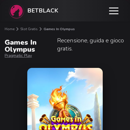
BETBLACK
Home
Slot Gratis
Games In Olympus
Recensione, guida e gioco
Games In
Olympus
gratis.
Pragmatic Play