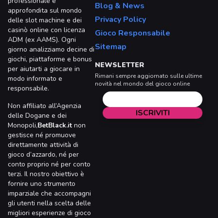
professionale e
Blog & News
approfondita sul mondo
Privacy Policy
delle slot machine e dei
casinò online con licenza
Gioco Responsabile
ADM (ex AAMS). Ogni
Sitemap
giorno analizziamo decine di
giochi, piattaforme e bonus
NEWSLETTER
per aiutarti a giocare in
Rimani sempre aggiornato sulle ultime
modo informato e
novità nel mondo del gioco online
responsabile.
Non affiliato all’Agenzia
delle Dogane e dei
Monopoli,
BetBlack.it
non
gestisce né promuove
direttamente attività di
gioco d’azzardo, né per
conto proprio né per conto
terzi. Il nostro obiettivo è
fornire uno strumento
imparziale che accompagni
gli utenti nella scelta delle
migliori esperienze di gioco