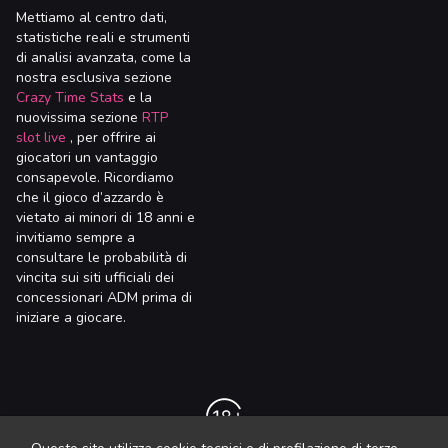
Mettiamo al centro dati,
statistiche reali e strumenti
di analisi avanzata, come la
nostra esclusiva sezione
Crazy Time Stats
e la
nuovissima sezione
RTP
slot live
, per offrire ai
giocatori un vantaggio
consapevole. Ricordiamo
che il gioco d’azzardo è
vietato ai minori di 18 anni e
invitiamo sempre a
consultare le probabilità di
vincita sui siti ufficiali dei
concessionari ADM prima di
iniziare a giocare.