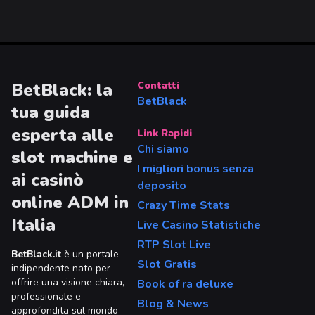
BetBlack: la
Contatti
BetBlack
tua guida
esperta alle
Link Rapidi
Chi siamo
slot machine e
I migliori bonus senza
ai casinò
deposito
online ADM in
Crazy Time Stats
Italia
Live Casino Statistiche
RTP Slot Live
BetBlack.it
è un portale
Slot Gratis
indipendente nato per
offrire una visione chiara,
Book of ra deluxe
professionale e
Blog & News
approfondita sul mondo