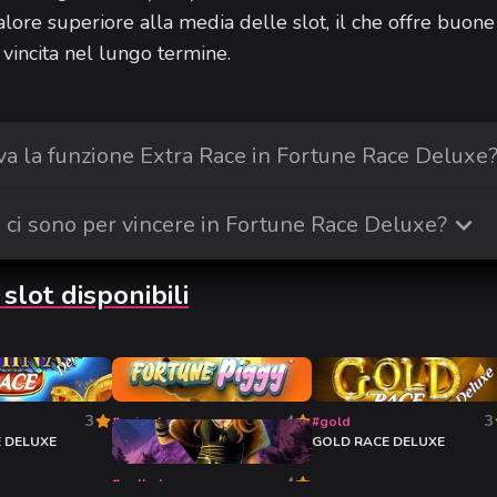
lore superiore alla media delle slot, il che offre buone
 vincita nel lungo termine.
va la funzione Extra Race in Fortune Race Deluxe
xtra Race si attiva ottenendo 3 simboli Extra Race sui p
 ci sono per vincere in Fortune Race Deluxe?
ante questa funzione, il moltiplicatore di vincita viene
al corridore più veloce raffigurato sui simboli.
Deluxe offre ben 1.431 modi per vincere. Inizi con una
 slot disponibili
a il 6° rullo può essere sbloccato grazie ai simboli chia
teriormente le possibilità di vincita.
3
4
3
#
animals
#
gold
E DELUXE
FORTUNE PIGGY
GOLD RACE DELUXE
4
#
mythology