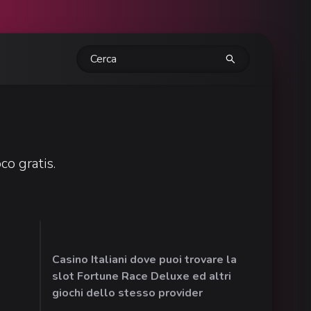
Cerca
co gratis.
Casino Italiani dove puoi trovare la
slot Fortune Race Deluxe ed altri
giochi dello stesso provider