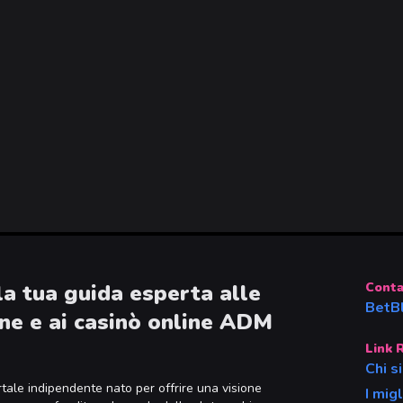
LUCKY GRACE AND CHARM
la tua guida esperta alle
Conta
BetB
ne e ai casinò online ADM
Link 
Chi s
tale indipendente nato per offrire una visione
I mig