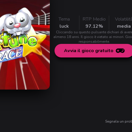
Tema
RTP Medio
Volatilit
luck
97.12
%
media
Cliccando su questo pulsante dichiari di aver
almeno 18 anni. Il gioco è vietato ai minori. Gio
responsabilmente.
Avvia il gioco gratuito
Segnala un pro