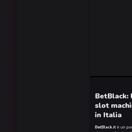
BetBlack: 
slot machi
in Italia
BetBlack.it
è un por