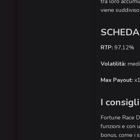
tra loro accumu
viene suddiviso
SCHEDA
RTP:
97,12%
Volatilità:
medi
Max Payout:
x1
I consigl
Fortune Race De
funzioni e con 
bonus, come i s