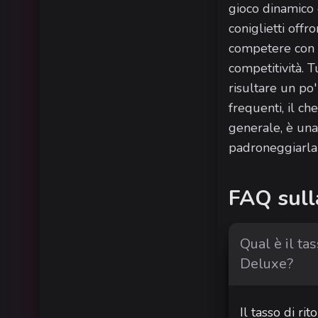
gioco dinamico 
coniglietti offr
competere con a
competitività. T
risultare un po'
frequenti, il ch
generale, è una
padroneggiarla
FAQ sull
Qual è il ta
Deluxe?
Il tasso di r