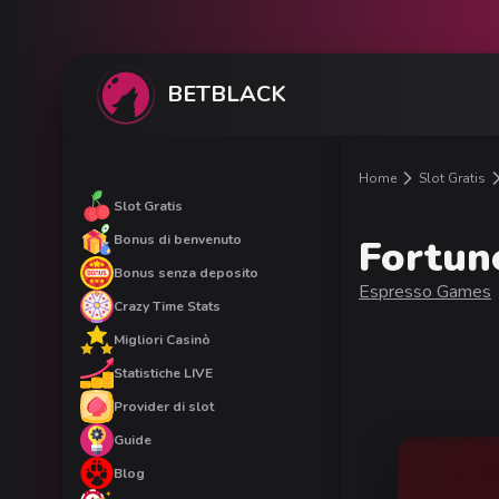
BETBLACK
Home
Slot Gratis
Slot Gratis
Bonus di benvenuto
Fortun
Bonus senza deposito
Espresso Games
Crazy Time Stats
Migliori Casinò
Statistiche LIVE
Provider di slot
Guide
Blog