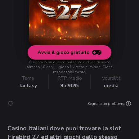
Avvia il gioco gratuito
Cliccando su questo pulsante dichiari di avere
almeno 18 anni. Il gioco è vietato ai minori. Gioca
responsabilmente.
Tema
RTP Medio
Volatilità
fantasy
95.96
%
media
Segnala un problema
Casino Italiani dove puoi trovare la slot
Firebird 27 ed altri giochi dello stesso