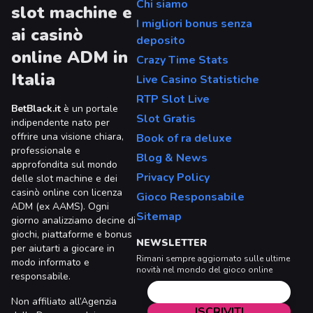
Chi siamo
slot machine e
I migliori bonus senza
ai casinò
deposito
online ADM in
Crazy Time Stats
Italia
Live Casino Statistiche
RTP Slot Live
BetBlack.it
è un portale
Slot Gratis
indipendente nato per
offrire una visione chiara,
Book of ra deluxe
professionale e
Blog & News
approfondita sul mondo
Privacy Policy
delle slot machine e dei
casinò online con licenza
Gioco Responsabile
ADM (ex AAMS). Ogni
Sitemap
giorno analizziamo decine di
giochi, piattaforme e bonus
NEWSLETTER
per aiutarti a giocare in
Rimani sempre aggiornato sulle ultime
modo informato e
novità nel mondo del gioco online
responsabile.
Non affiliato all’Agenzia