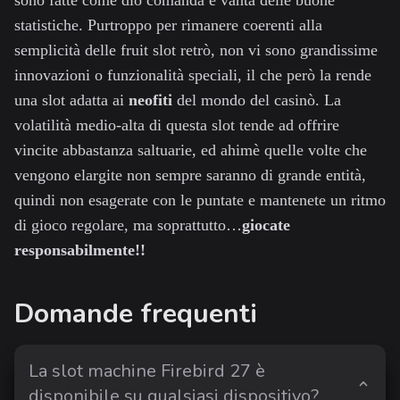
sono fatte come dio comanda e vanta delle buone
statistiche. Purtroppo per rimanere coerenti alla
semplicità delle fruit slot retrò, non vi sono grandissime
innovazioni o funzionalità speciali, il che però la rende
una slot adatta ai
neofiti
del mondo del casinò. La
volatilità medio-alta di questa slot tende ad offrire
vincite abbastanza saltuarie, ed ahimè quelle volte che
vengono elargite non sempre saranno di grande entità,
quindi non esagerate con le puntate e mantenete un ritmo
di gioco regolare, ma soprattutto…
giocate
responsabilmente!!
Domande frequenti
La slot machine Firebird 27 è
disponibile su qualsiasi dispositivo?