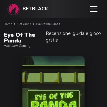
BETBLACK
Home
Slot Gratis
Eye Of The Panda
Recensione, guida e gioco
Eye Of The
Panda
gratis.
Hacksaw Gaming