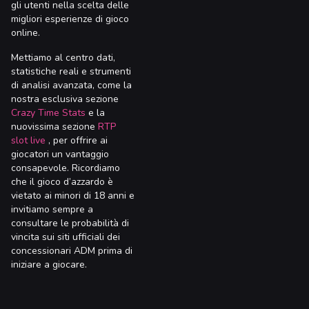
gli utenti nella scelta delle
migliori esperienze di gioco
online.
Mettiamo al centro dati,
statistiche reali e strumenti
di analisi avanzata, come la
nostra esclusiva sezione
Crazy Time Stats
e la
nuovissima sezione
RTP
slot live
, per offrire ai
giocatori un vantaggio
consapevole. Ricordiamo
che il gioco d’azzardo è
vietato ai minori di 18 anni e
invitiamo sempre a
consultare le probabilità di
vincita sui siti ufficiali dei
concessionari ADM prima di
iniziare a giocare.