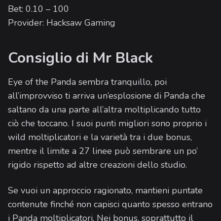
Bet: 0.10 – 100
Provider: Hacksaw Gaming
Consiglio di Mr Black
Eye of the Panda sembra tranquillo, poi
all’improvviso ti arriva un’esplosione di Panda che
saltano da una parte all’altra moltiplicando tutto
ciò che toccano. I suoi punti migliori sono proprio i
wild moltiplicatori e la varietà tra i due bonus,
mentre il limite a 27 linee può sembrare un po’
rigido rispetto ad altre creazioni dello studio.
Se vuoi un approccio ragionato, mantieni puntate
contenute finché non capisci quanto spesso entrano
i Panda moltiplicatori. Nei bonus, soprattutto il