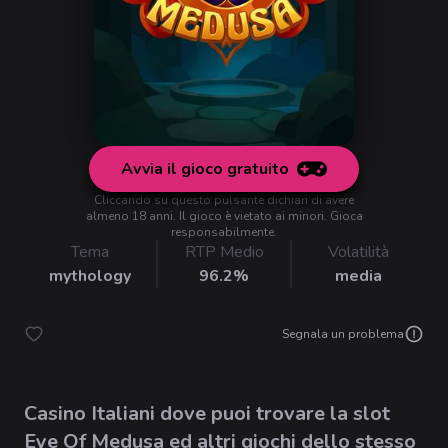
Avvia il gioco gratuito
Cliccando su questo pulsante dichiari di avere
almeno 18 anni. Il gioco è vietato ai minori. Gioca
responsabilmente.
Tema
RTP Medio
Volatilità
mythology
96.2
%
media
Segnala un problema
Casino Italiani dove puoi trovare la slot
Eye Of Medusa ed altri giochi dello stesso