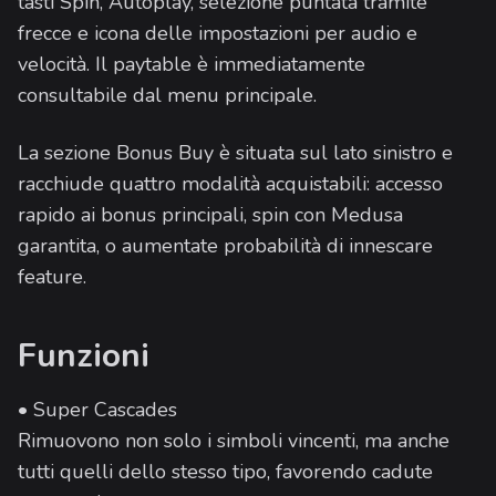
tasti Spin, Autoplay, selezione puntata tramite
frecce e icona delle impostazioni per audio e
velocità. Il paytable è immediatamente
consultabile dal menu principale.
La sezione Bonus Buy è situata sul lato sinistro e
racchiude quattro modalità acquistabili: accesso
rapido ai bonus principali, spin con Medusa
garantita, o aumentate probabilità di innescare
feature.
Funzioni
• Super Cascades
Rimuovono non solo i simboli vincenti, ma anche
tutti quelli dello stesso tipo, favorendo cadute