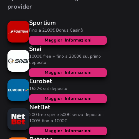
provider
Sportium
Fino a 2100€ Bonus Casinò
Maggiori Informazioni
Snai
1000€ free + fino a 2000€ sul primo
deposito
Maggiori Informazioni
Eurobet
1532€ sul deposito
Maggiori Informazioni
NetBet
200 free spin e 500€ senza deposito +
100% fino a 1000€
Maggiori Informazioni