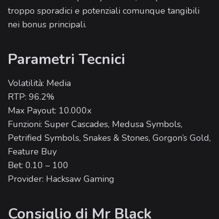
troppo sporadici e potenziali comunque tangibili
nei bonus principali.
Parametri Tecnici
Volatilità: Media
RTP: 96.2%
Max Payout: 10.000x
Funzioni: Super Cascades, Medusa Symbols,
Petrified Symbols, Snakes & Stones, Gorgon’s Gold,
Feature Buy
Bet: 0.10 – 100
Provider: Hacksaw Gaming
Consiglio di Mr Black