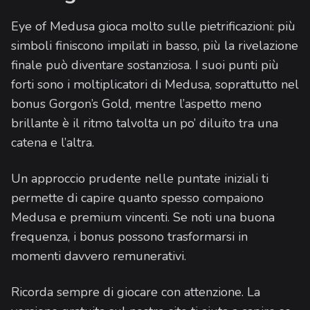
Eye of Medusa gioca molto sulle pietrificazioni: più
simboli finiscono impilati in basso, più la rivelazione
finale può diventare sostanziosa. I suoi punti più
forti sono i moltiplicatori di Medusa, soprattutto nel
bonus Gorgon’s Gold, mentre l’aspetto meno
brillante è il ritmo talvolta un po’ diluito tra una
catena e l’altra.
Un approccio prudente nelle puntate iniziali ti
permette di capire quanto spesso compaiono
Medusa e premium vincenti. Se noti una buona
frequenza, i bonus possono trasformarsi in
momenti davvero remunerativi.
Ricorda sempre di giocare con attenzione. La