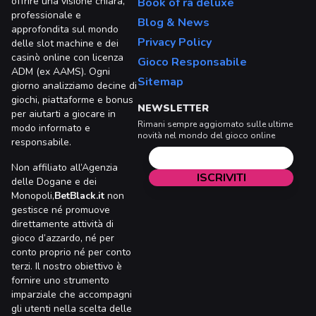
offrire una visione chiara,
Book of ra deluxe
professionale e
Blog & News
approfondita sul mondo
Privacy Policy
delle slot machine e dei
casinò online con licenza
Gioco Responsabile
ADM (ex AAMS). Ogni
Sitemap
giorno analizziamo decine di
giochi, piattaforme e bonus
NEWSLETTER
per aiutarti a giocare in
Rimani sempre aggiornato sulle ultime
modo informato e
novità nel mondo del gioco online
responsabile.
Non affiliato all’Agenzia
delle Dogane e dei
Monopoli,
BetBlack.it
non
gestisce né promuove
direttamente attività di
gioco d’azzardo, né per
conto proprio né per conto
terzi. Il nostro obiettivo è
fornire uno strumento
imparziale che accompagni
gli utenti nella scelta delle