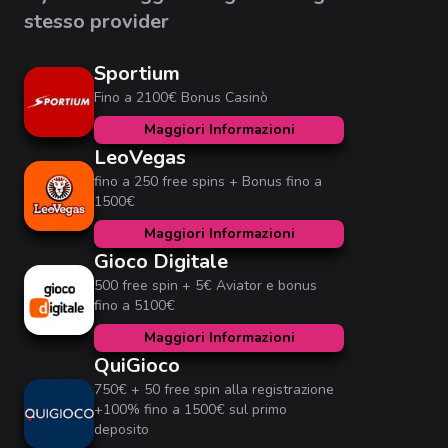
stesso provider
Sportium
Fino a 2100€ Bonus Casinò
Maggiori Informazioni
LeoVegas
fino a 250 free spins + Bonus fino a
1500€
Maggiori Informazioni
Gioco Digitale
500 free spin + 5€ Aviator e bonus
fino a 5100€
Maggiori Informazioni
QuiGioco
750€ + 50 free spin alla registrazione
+100% fino a 1500€ sul primo
deposito