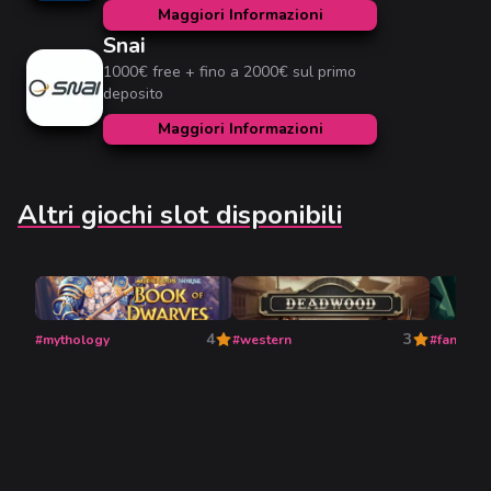
Maggiori Informazioni
Snai
1000€ free + fino a 2000€ sul primo
deposito
Maggiori Informazioni
Altri giochi slot disponibili
4
3
#
mythology
#
western
#
fantasy
AGE OF THE GODS NORSE: BOOK OF DWARVES
DEADWOOD
DWARF 