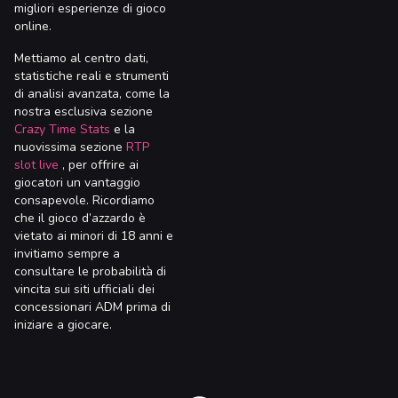
migliori esperienze di gioco
online.
Mettiamo al centro dati,
statistiche reali e strumenti
di analisi avanzata, come la
nostra esclusiva sezione
Crazy Time Stats
e la
nuovissima sezione
RTP
slot live
, per offrire ai
giocatori un vantaggio
consapevole. Ricordiamo
che il gioco d’azzardo è
vietato ai minori di 18 anni e
invitiamo sempre a
consultare le probabilità di
vincita sui siti ufficiali dei
concessionari ADM prima di
iniziare a giocare.