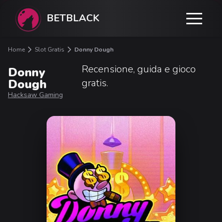
BETBLACK
Home
Slot Gratis
Donny Dough
Recensione, guida e gioco
Donny
Dough
gratis.
Hacksaw Gaming