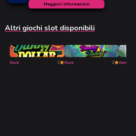
Maggiori Informazioni
Altri giochi slot disponibili
2
2
#
luck
#
luck
#
animals
DANNY DOLLAR
DONNY AND DANNY
5 DOGGY