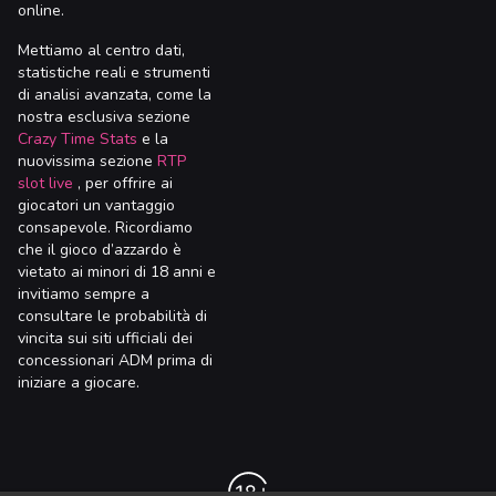
online.
Mettiamo al centro dati,
statistiche reali e strumenti
di analisi avanzata, come la
nostra esclusiva sezione
Crazy Time Stats
e la
nuovissima sezione
RTP
slot live
, per offrire ai
giocatori un vantaggio
consapevole. Ricordiamo
che il gioco d’azzardo è
vietato ai minori di 18 anni e
invitiamo sempre a
consultare le probabilità di
vincita sui siti ufficiali dei
concessionari ADM prima di
iniziare a giocare.