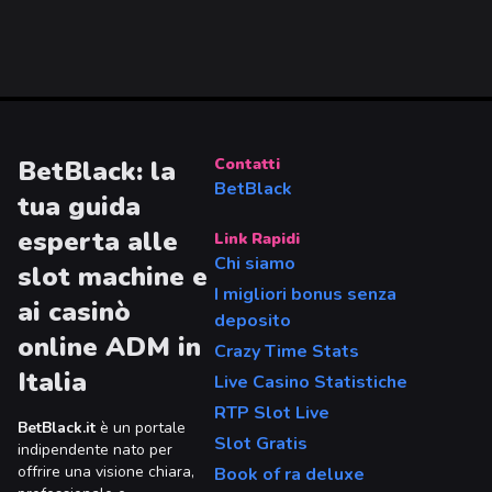
BetBlack: la
Contatti
BetBlack
tua guida
esperta alle
Link Rapidi
Chi siamo
slot machine e
I migliori bonus senza
ai casinò
deposito
online ADM in
Crazy Time Stats
Italia
Live Casino Statistiche
RTP Slot Live
BetBlack.it
è un portale
Slot Gratis
indipendente nato per
offrire una visione chiara,
Book of ra deluxe