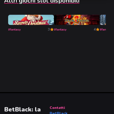
Altri giochi slot disponibili
familiarizzare con le meccaniche senza alcun rischio.
3
4
#
fantasy
#
fantasy
#
fantasy
SECRETS OF CHRISTMAS
BOOK OF SANTA
SANTA'S
BetBlack: la
Contatti
BetBlack