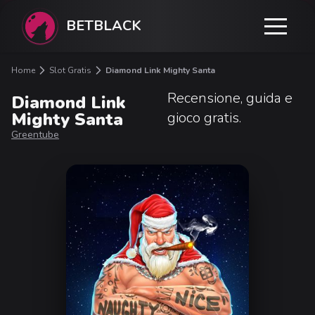
BETBLACK
Home
Slot Gratis
Diamond Link Mighty Santa
Recensione, guida e
Diamond Link
Mighty Santa
gioco gratis.
Greentube