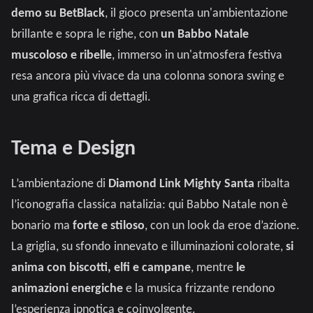
demo su BetBlack
, il gioco presenta un'ambientazione
brillante e sopra le righe, con
un Babbo Natale
muscoloso e ribelle
, immerso in un'atmosfera festiva
resa ancora più vivace da una colonna sonora swing e
una grafica ricca di dettagli.
Tema e Design
L’ambientazione di
Diamond Link Mighty Santa
ribalta
l’iconografia classica natalizia: qui Babbo Natale non è
bonario ma
forte e stiloso
, con un look da eroe d’azione.
La griglia, su sfondo innevato e illuminazioni colorate,
si
anima con biscotti, elfi e campane
, mentre
le
animazioni energiche
e la musica frizzante rendono
l’esperienza ipnotica e coinvolgente.