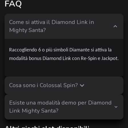
FAQ
Come si attiva il Diamond Link in
Mighty Santa?
Raccogliendo 6 o più simboli Diamante si attiva la
modalità bonus Diamond Link con Re-Spin e Jackpot.
Cosa sono i Colossal Spin?
È una funzione che trasforma i tre rulli centrali in un
Esiste una modalità demo per Diamond
unico mega simbolo, aumentando le probabilità di
Link Mighty Santa?
combinazioni vincenti.
Sì, puoi giocare gratuitamente su BetBlack per