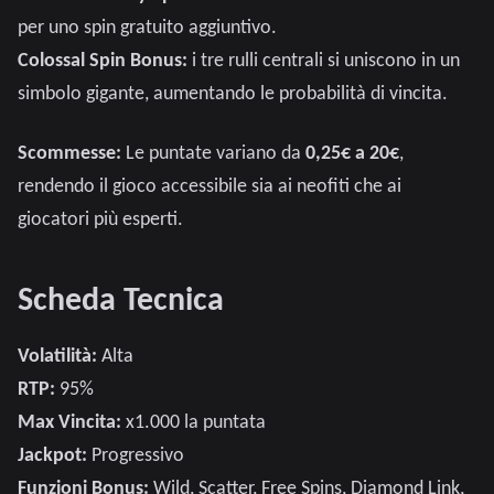
per uno spin gratuito aggiuntivo.
Colossal Spin Bonus:
i tre rulli centrali si uniscono in un
simbolo gigante, aumentando le probabilità di vincita.
Scommesse:
Le puntate variano da
0,25€ a 20€
,
rendendo il gioco accessibile sia ai neofiti che ai
giocatori più esperti.
Scheda Tecnica
Volatilità:
Alta
RTP:
95%
Max Vincita:
x1.000 la puntata
Jackpot:
Progressivo
Funzioni Bonus:
Wild, Scatter, Free Spins, Diamond Link,