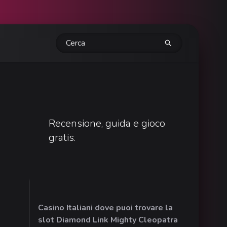
Cerca
Recensione, guida e gioco
gratis.
Casino Italiani dove puoi trovare la
slot Diamond Link Mighty Cleopatra