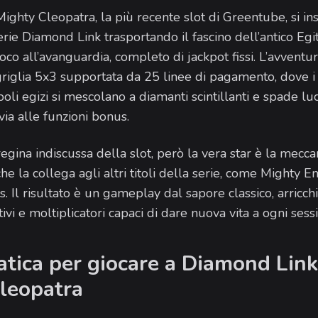
ighty Cleopatra, la più recente slot di Greentube, si in
erie Diamond Link trasportando il fascino dell’antico Egi
co all’avanguardia, completo di jackpot fissi. L’avventur
riglia 5x3 supportata da 25 linee di pagamento, dove i
boli egizi si mescolano a diamanti scintillanti e spade luc
 via alle funzioni bonus.
egina indiscussa della slot, però la vera star è la mecca
he la collega agli altri titoli della serie, come Mighty 
. Il risultato è un gameplay dal sapore classico, arricch
vi e moltiplicatori capaci di dare nuova vita a ogni sess
atica per giocare a Diamond Link
leopatra