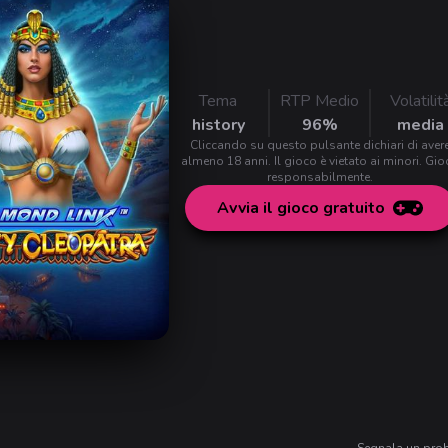
Tema
RTP Medio
Volatilit
history
96
%
media
Cliccando su questo pulsante dichiari di aver
almeno 18 anni. Il gioco è vietato ai minori. Gio
responsabilmente.
Avvia il gioco gratuito