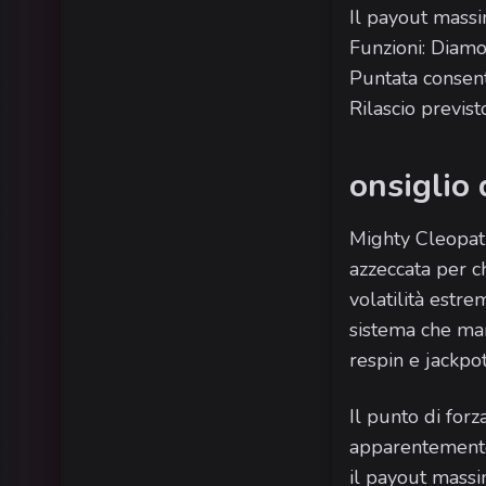
Il payout massim
Funzioni: Diamon
Puntata consent
Rilascio previs
onsiglio 
Mighty Cleopatra
azzeccata per ch
volatilità estr
sistema che man
respin e jackpot 
Il punto di for
apparentemente 
il payout massi