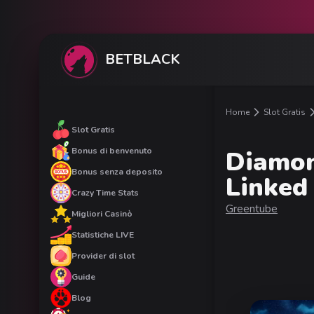
BETBLACK
Home
Slot Gratis
Slot Gratis
Bonus di benvenuto
Diamon
Bonus senza deposito
Linked
Crazy Time Stats
Greentube
Migliori Casinò
Statistiche LIVE
Provider di slot
Guide
Blog