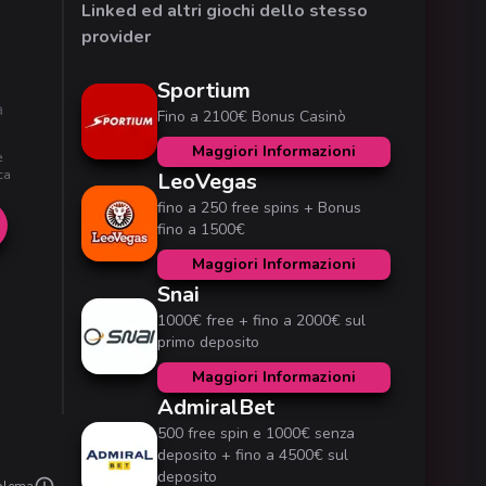
Linked ed altri giochi dello stesso
provider
Sportium
à
Fino a 2100€ Bonus Casinò
Maggiori Informazioni
e
ca
LeoVegas
fino a 250 free spins + Bonus
fino a 1500€
Maggiori Informazioni
Snai
1000€ free + fino a 2000€ sul
primo deposito
Maggiori Informazioni
AdmiralBet
500 free spin e 1000€ senza
deposito + fino a 4500€ sul
deposito