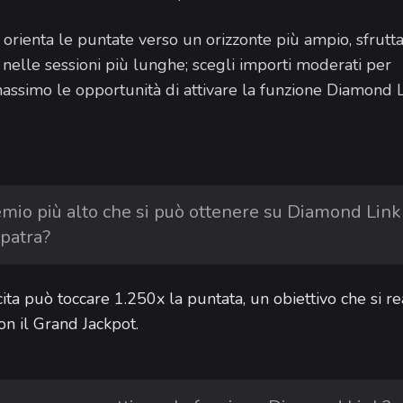
: orienta le puntate verso un orizzonte più ampio, sfrutta
à nelle sessioni più lunghe; scegli importi moderati per
ssimo le opportunità di attivare la funzione Diamond L
emio più alto che si può ottenere su Diamond Link
patra?
ncita può toccare 1.250x la puntata, un obiettivo che si re
n il Grand Jackpot.