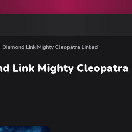
Diamond Link Mighty Cleopatra Linked
d Link Mighty Cleopatra