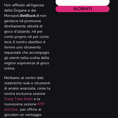
Non affiliato all’Agenzia
delle Dogane e dei
Monopoli,
BetBlack.it
non
gestisce né promuove
direttamente attività di
gioco d’azzardo, né per
conto proprio né per conto
terzi. Il nostro obiettivo è
fornire uno strumento
imparziale che accompagni
gli utenti nella scelta delle
migliori esperienze di gioco
online.
Mettiamo al centro dati,
statistiche reali e strumenti
di analisi avanzata, come la
nostra esclusiva sezione
Crazy Time Stats
e la
nuovissima sezione
RTP
slot live
, per offrire ai
giocatori un vantaggio