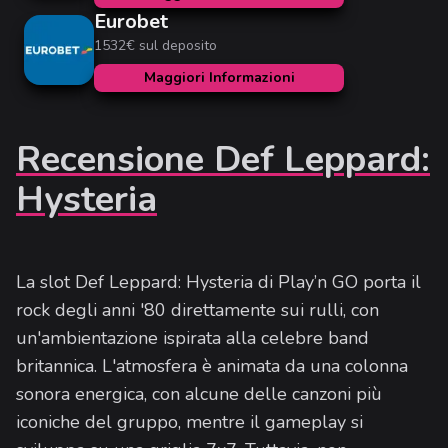
Eurobet
1532€ sul deposito
Maggiori Informazioni
Recensione Def Leppard:
Hysteria
La slot
Def Leppard: Hysteria
di Play’n GO porta il
rock degli anni '80 direttamente sui rulli, con
un'ambientazione ispirata alla celebre band
britannica. L'atmosfera è animata da una colonna
sonora energica, con alcune delle canzoni più
iconiche del gruppo, mentre il gameplay si