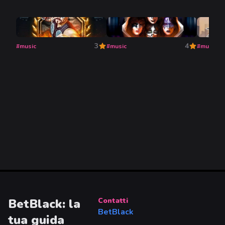
numero di simboli coinvolti, più alto sarà il
payout associato.
3
4
#
music
#
music
#
music
SABATON
KISS REELS OF ROCK
PUNK RO
BetBlack: la
Contatti
BetBlack
tua guida